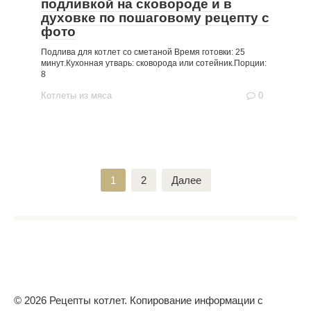
подливкой на сковороде и в
духовке по пошаговому рецепту с
фото
Подлива для котлет со сметаной Время готовки: 25
минут.Кухонная утварь: сковорода или сотейник.Порции:
8
Котлеты из мяса
0
Пагинация
1
2
Далее
записей
© 2026 Рецепты котлет. Копирование информации с