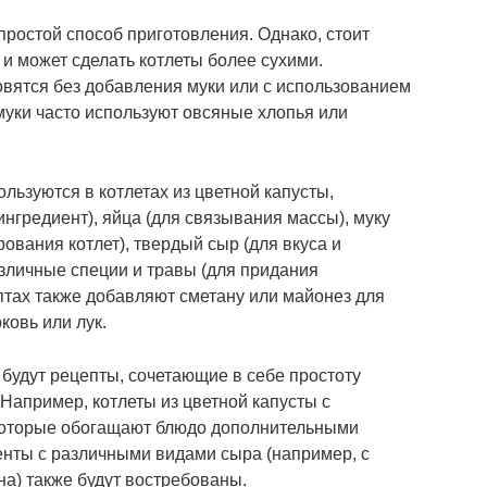
ростой способ приготовления. Однако, стоит
 и может сделать котлеты более сухими.
товятся без добавления муки или с использованием
муки часто используют овсяные хлопья или
льзуются в котлетах из цветной капусты,
ингредиент), яйца (для связывания массы), муку
вания котлет), твердый сыр (для вкуса и
различные специи и травы (для придания
птах также добавляют сметану или майонез для
ковь или лук.
и будут рецепты, сочетающие в себе простоту
 Например, котлеты из цветной капусты с
которые обогащают блюдо дополнительными
нты с различными видами сыра (например, с
а) также будут востребованы.