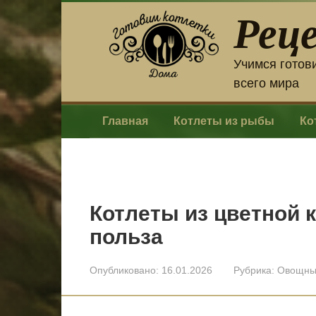
Перейти
Рец
к
контенту
Учимся готов
всего мира
Главная
Котлеты из рыбы
Ко
Котлеты из цветной 
польза
Опубликовано:
16.01.2026
Рубрика:
Овощны