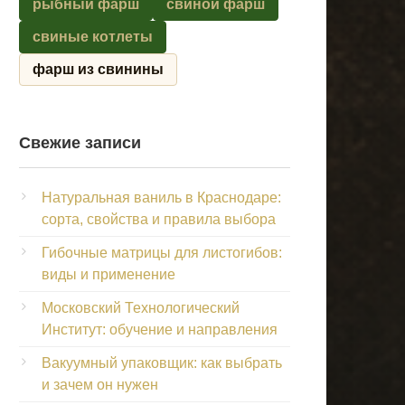
рыбный фарш
свиной фарш
свиные котлеты
фарш из свинины
Свежие записи
Натуральная ваниль в Краснодаре:
сорта, свойства и правила выбора
Гибочные матрицы для листогибов:
виды и применение
Московский Технологический
Институт: обучение и направления
Вакуумный упаковщик: как выбрать
и зачем он нужен