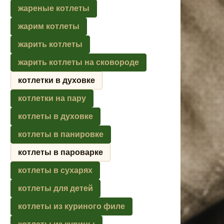
жареные котлеты
жарим котлеты
жарить котлеты
жарить котлеты на сковороде
котлетки в духовке
котлетки на пару
котлеты в духовке
котлеты в панировке
котлеты в пароварке
котлеты в сухарях
котлеты для детей
котлеты из куриного филе