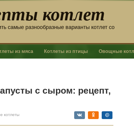
епты котлет
ить самые разнообразные варианты котлет со
тлеты из мяса
Котлеты из птицы
Овощные кот
капусты с сыром: рецепт,
е котлеты