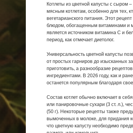
Котлеты из цветной капусты с сыром 
мясным котлетам, особенно для тех, к
вегетарианского питания. Этот рецеп
блюдом, обогащенным витаминами и ми
является источником витамина C и бел
период, как отмечает диетолог.
Универсальность цветной капусты поз
от простых гарниров до изысканных за
приготовить, а разнообразие рецептов
ингредиентами. В 2026 году, как и ране
останется популярным благодаря своей
Состав котлет обычно включает в себя ц
или панировочные сухари (3 ст. л.), че
(50 г). Некоторые рецепты также пре
вымоченных в молоке, для придания к
что цветную капусту необходимо предв
размять или измельчить.