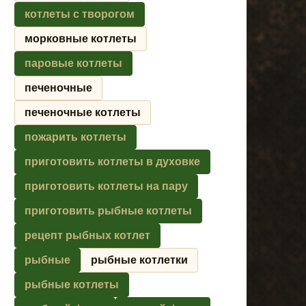
котлеты с творогом
морковные котлеты
паровые котлеты
печеночные
печеночные котлеты
пожарить котлеты
приготовить котлеты в духовке
приготовить котлеты на пару
приготовить рыбные котлеты
рецепт рыбных котлет
рыбные
рыбные котлетки
рыбные котлеты