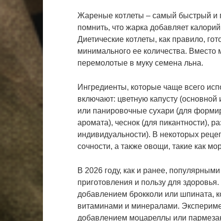
Жареные котлеты – самый быстрый и п
помнить, что жарка добавляет калорий
Диетические котлеты, как правило, го
минимального ее количества. Вместо 
перемолотые в муку семена льна.
Ингредиенты, которые чаще всего испо
включают: цветную капусту (основной 
или панировочные сухари (для формиро
аромата), чеснок (для пикантности), 
индивидуальности). В некоторых реце
сочности, а также овощи, такие как мор
В 2026 году, как и ранее, популярным
приготовления и пользу для здоровья.
добавлением брокколи или шпината, 
витаминами и минералами. Экспериме
добавлением моцареллы или пармезан