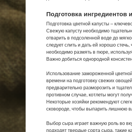
Подготовка ингредиентов 
Подготовка цветной капусты – ключево
Свежую капусту необходимо тщательно
отварить в подсоленной воде до мягко
следует слить и дать ей хорошо стечь,
необходимо размять в пюре, использу
Важно добиться однородной консистен
Использование замороженной цветной 
времени на подготовку свежих овоще
предварительно разморозить и тщател
противном случае, котлеты могут пол
Некоторые хозяйки рекомендуют слегк
сковороде, чтобы выпарить лишнюю вл
Выбор сыра играет важную роль во вку
подходят твердые сорта сыра, такие ка