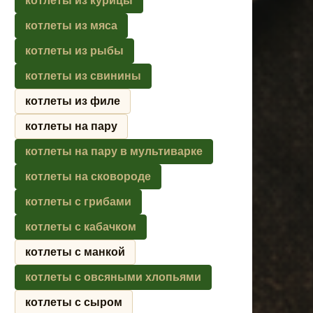
котлеты из курицы
котлеты из мяса
котлеты из рыбы
котлеты из свинины
котлеты из филе
котлеты на пару
котлеты на пару в мультиварке
котлеты на сковороде
котлеты с грибами
котлеты с кабачком
котлеты с манкой
котлеты с овсяными хлопьями
котлеты с сыром