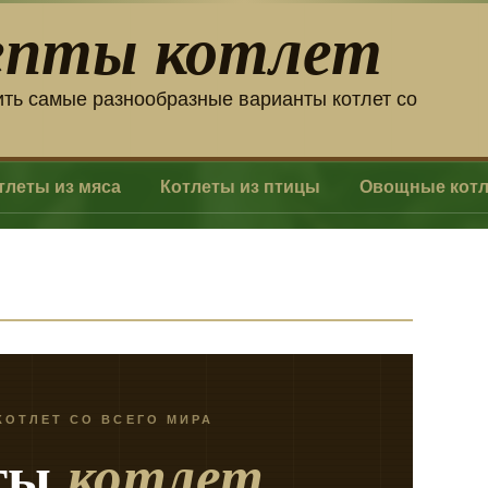
епты котлет
ить самые разнообразные варианты котлет со
тлеты из мяса
Котлеты из птицы
Овощные кот
КОТЛЕТ СО ВСЕГО МИРА
ты
котлет