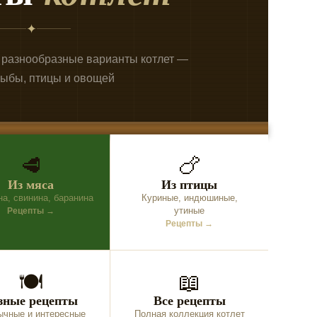
✦
 разнообразные варианты котлет —
рыбы, птицы и овощей
🥩
🍗
Из мяса
Из птицы
на, свинина, баранина
Куриные, индюшиные,
утиные
Рецепты →
Рецепты →
🍽
📖
зные рецепты
Все рецепты
ычные и интересные
Полная коллекция котлет