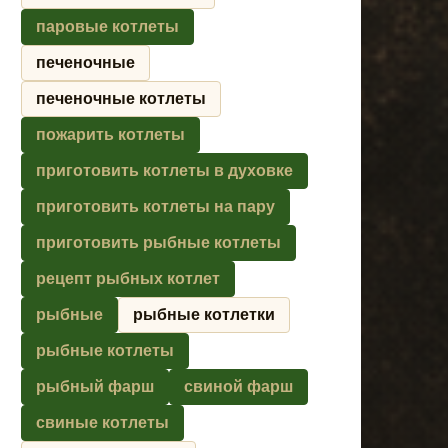
паровые котлеты
печеночные
печеночные котлеты
пожарить котлеты
приготовить котлеты в духовке
приготовить котлеты на пару
приготовить рыбные котлеты
рецепт рыбных котлет
рыбные
рыбные котлетки
рыбные котлеты
рыбный фарш
свиной фарш
свиные котлеты