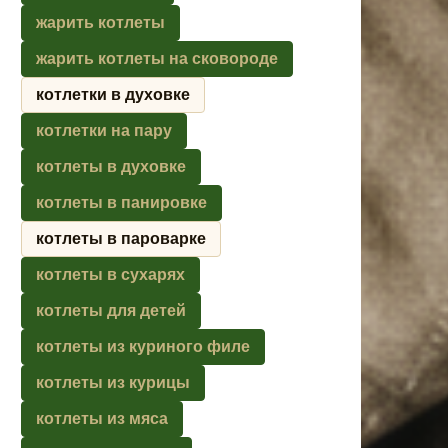
жарить котлеты
жарить котлеты на сковороде
котлетки в духовке
котлетки на пару
котлеты в духовке
котлеты в панировке
котлеты в пароварке
котлеты в сухарях
котлеты для детей
котлеты из куриного филе
котлеты из курицы
котлеты из мяса