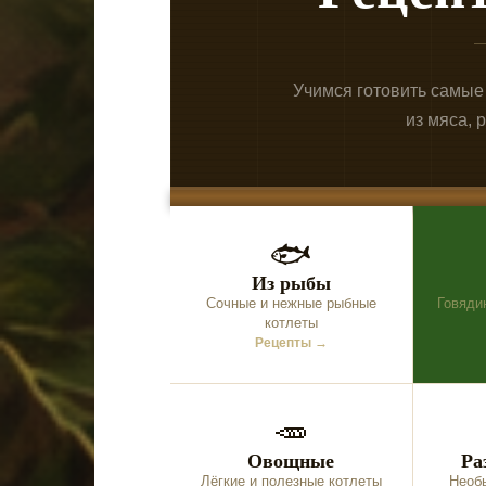
Учимся готовить самые
из мяса, 
🐟
Из рыбы
Сочные и нежные рыбные
Говяди
котлеты
Рецепты →
🥕
Овощные
Ра
Лёгкие и полезные котлеты
Необ