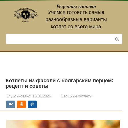
Перейти
Рецепты котлет
к
Учимся готовить самые
контенту
разнообразные варианты
котлет со всего мира
Поиск:
Котлеты из фасоли с болгарским перцем:
рецепт и советы
Опубликовано:
16.01.2026
Овощные котлеты