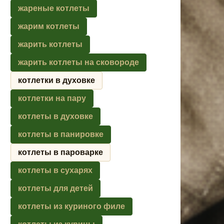
жареные котлеты
жарим котлеты
жарить котлеты
жарить котлеты на сковороде
котлетки в духовке
котлетки на пару
котлеты в духовке
котлеты в панировке
котлеты в пароварке
котлеты в сухарях
котлеты для детей
котлеты из куриного филе