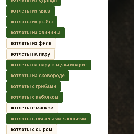
котлеты из курицы
котлеты из мяса
котлеты из рыбы
котлеты из свинины
котлеты из филе
котлеты на пару
котлеты на пару в мультиварке
котлеты на сковороде
котлеты с грибами
котлеты с кабачком
котлеты с манкой
котлеты с овсяными хлопьями
котлеты с сыром