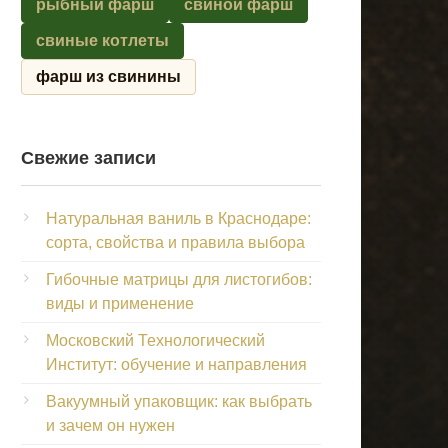
рыбный фарш
свиной фарш
свиные котлеты
фарш из свинины
Свежие записи
Натуральная ваниль в Краснодаре:
сорта, свойства и правила выбора
Гибочные матрицы для листогибов:
виды и применение
Московский Технологический
Институт: обучение и направления
Вакуумный упаковщик: как выбрать
и зачем он нужен