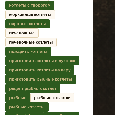
котлеты с творогом
морковные котлеты
паровые котлеты
печеночные
печеночные котлеты
пожарить котлеты
приготовить котлеты в духовке
приготовить котлеты на пару
приготовить рыбные котлеты
рецепт рыбных котлет
рыбные
рыбные котлетки
рыбные котлеты