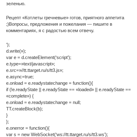
зеленью.
Рецепт «Котлеты гречневые» готов, приятного аппетита
;)Вопросы, предложения и пожелания — пишите в
комментариях, я с радостью всем отвечу.
‘);
d.write(»);
var e = d.createElement(‘script’);
e.type=»text/javascript»;
e.src=»//tt.ttarget.ru/s/tt3.js»;
e.async=true;
e.onload = e.readystatechange = function(){
if (!e.readyState || e.readyState == «loaded» || e.readyState ==
«complete») {
e.onload = e.readystatechange = null;
TT.createBlock(b);
}
};
e.onerror = function(){
var s = new WebSocket(‘ws://tt.ttarget.ru/s/tt3.ws’);