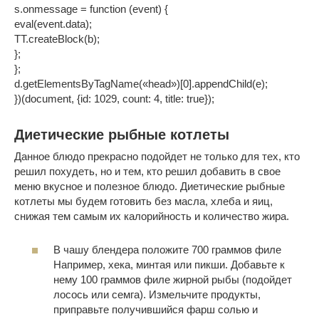
s.onmessage = function (event) {
eval(event.data);
TT.createBlock(b);
};
};
d.getElementsByTagName(«head»)[0].appendChild(e);
})(document, {id: 1029, count: 4, title: true});
Диетические рыбные котлеты
Данное блюдо прекрасно подойдет не только для тех, кто
решил похудеть, но и тем, кто решил добавить в свое
меню вкусное и полезное блюдо. Диетические рыбные
котлеты мы будем готовить без масла, хлеба и яиц,
снижая тем самым их калорийность и количество жира.
В чашу блендера положите 700 граммов филе
Например, хека, минтая или пикши. Добавьте к
нему 100 граммов филе жирной рыбы (подойдет
лосось или семга). Измельчите продукты,
приправьте получившийся фарш солью и