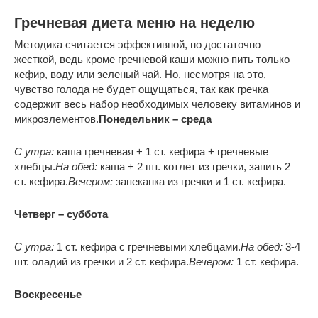
Гречневая диета меню на неделю
Методика считается эффективной, но достаточно
жесткой, ведь кроме гречневой каши можно пить только
кефир, воду или зеленый чай. Но, несмотря на это,
чувство голода не будет ощущаться, так как гречка
содержит весь набор необходимых человеку витаминов и
микроэлементов.
Понедельник – среда
С утра:
каша гречневая + 1 ст. кефира + гречневые
хлебцы.
На обед:
каша + 2 шт. котлет из гречки, запить 2
ст. кефира.
Вечером:
запеканка из гречки и 1 ст. кефира.
Четверг – суббота
С утра:
1 ст. кефира с гречневыми хлебцами.
На обед:
3-4
шт. оладий из гречки и 2 ст. кефира.
Вечером:
1 ст. кефира.
Воскресенье