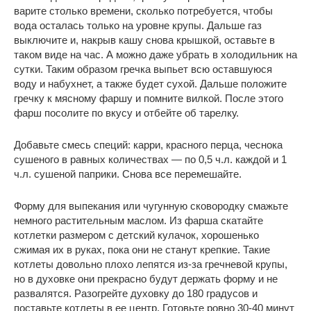
варите столько времени, сколько потребуется, чтобы
вода осталась только на уровне крупы. Дальше газ
выключите и, накрыв кашу снова крышкой, оставьте в
таком виде на час. А можно даже убрать в холодильник на
сутки. Таким образом гречка выпьет всю оставшуюся
воду и набухнет, а также будет сухой. Дальше положите
гречку к мясному фаршу и помните вилкой. После этого
фарш посолите по вкусу и отбейте об тарелку.
Добавьте смесь специй: карри, красного перца, чеснока
сушеного в равных количествах — по 0,5 ч.л. каждой и 1
ч.л. сушеной паприки. Снова все перемешайте.
Форму для выпекания или чугунную сковородку смажьте
немного растительным маслом. Из фарша скатайте
котлетки размером с детский кулачок, хорошенько
сжимая их в руках, пока они не станут крепкие. Такие
котлеты довольно плохо лепятся из-за гречневой крупы,
но в духовке они прекрасно будут держать форму и не
развалятся. Разогрейте духовку до 180 градусов и
поставьте котлеты в ее центр. Готовьте ровно 30-40 минут