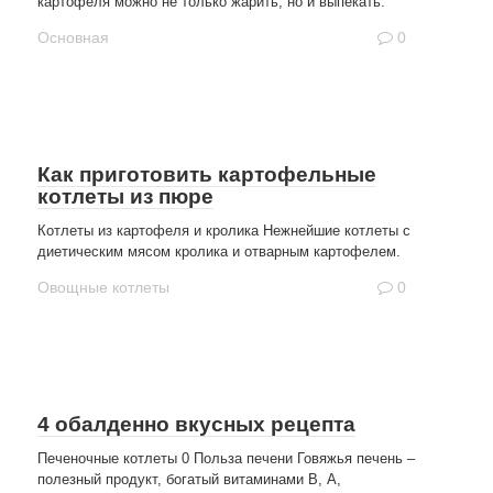
картофеля можно не только жарить, но и выпекать.
Основная
0
Как приготовить картофельные
котлеты из пюре
Котлеты из картофеля и кролика Нежнейшие котлеты с
диетическим мясом кролика и отварным картофелем.
Овощные котлеты
0
4 обалденно вкусных рецепта
Печеночные котлеты 0 Польза печени Говяжья печень –
полезный продукт, богатый витаминами В, A,