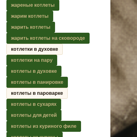
жареные котлеты
жарим котлеты
жарить котлеты
жарить котлеты на сковороде
котлетки в духовке
котлетки на пару
котлеты в духовке
котлеты в панировке
котлеты в пароварке
котлеты в сухарях
котлеты для детей
котлеты из куриного филе