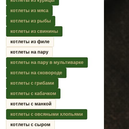
котлеты из курицы
котлеты из мяса
котлеты из рыбы
котлеты из свинины
котлеты из филе
котлеты на пару
котлеты на пару в мультиварке
котлеты на сковороде
котлеты с грибами
котлеты с кабачком
котлеты с манкой
котлеты с овсяными хлопьями
котлеты с сыром