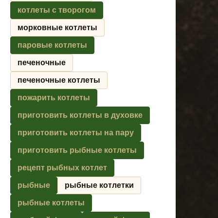
котлеты с творогом
морковные котлеты
паровые котлеты
печеночные
печеночные котлеты
пожарить котлеты
приготовить котлеты в духовке
приготовить котлеты на пару
приготовить рыбные котлеты
рецепт рыбных котлет
рыбные
рыбные котлетки
рыбные котлеты