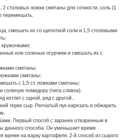
 2 столовых ложки сметаны для сочности, соль (1
ко перемешать.
ца, смешать их со щепоткой соли и 1,5 столовыми
ть:
 кружочками;
анные или соленые огурчики и смешать их с
ожками сметаны;
 ложками сметаны;
ешать с 1,5 ст. ложками сметаны;
и соленую помидору (типа сливок).
д котлет с одной, ряд с другой..
ной терке сыр. Репчатый лук нарезать и обжарить
е.
бами. Первый способ с заранее отваренным в
 данного способа. Он уменьшает время
мя время на варку картофеля. 2-й способ из сырого