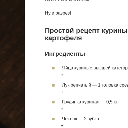
Ну и разрез!
Простой рецепт курины
картофеля
Ингредиенты
Яйца куриные высшей категор
+
Лук репчатый — 1 головка сре
+
Грудинка куриная — 0,5 кг
+
Чеснок — 2 зубка
+