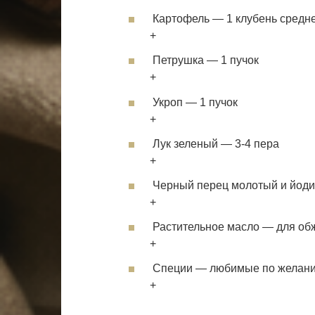
Картофель — 1 клубень средн
+
Петрушка — 1 пучок
+
Укроп — 1 пучок
+
Лук зеленый — 3-4 пера
+
Черный перец молотый и йоди
+
Растительное масло — для об
+
Специи — любимые по желан
+