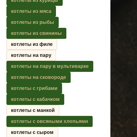
котлеты из курицы
котлеты из мяса
котлеты из рыбы
котлеты из свинины
котлеты из филе
котлеты на пару
котлеты на пару в мультиварке
котлеты на сковороде
котлеты с грибами
котлеты с кабачком
котлеты с манкой
котлеты с овсяными хлопьями
котлеты с сыром