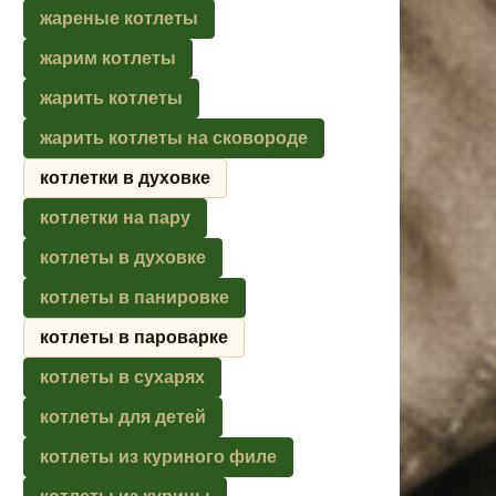
жареные котлеты
жарим котлеты
жарить котлеты
жарить котлеты на сковороде
котлетки в духовке
котлетки на пару
котлеты в духовке
котлеты в панировке
котлеты в пароварке
котлеты в сухарях
котлеты для детей
котлеты из куриного филе