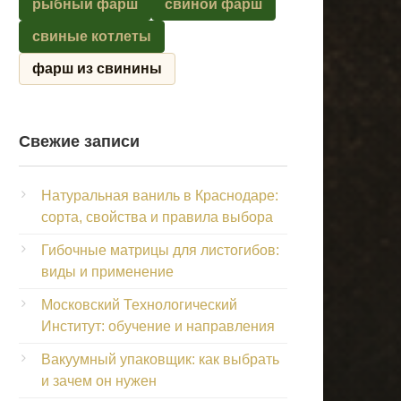
рыбный фарш
свиной фарш
свиные котлеты
фарш из свинины
Свежие записи
Натуральная ваниль в Краснодаре:
сорта, свойства и правила выбора
Гибочные матрицы для листогибов:
виды и применение
Московский Технологический
Институт: обучение и направления
Вакуумный упаковщик: как выбрать
и зачем он нужен