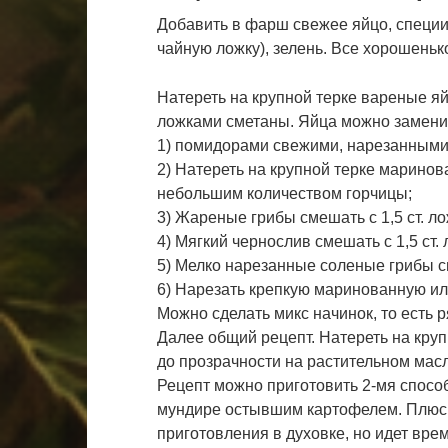
Добавить в фарш свежее яйцо, специи,
чайную ложку), зелень. Все хорошень
Натереть на крупной терке вареные яй
ложками сметаны. Яйца можно замени
1) помидорами свежими, нарезанными
2) Натереть на крупной терке маринов
небольшим количеством горчицы;
3) Жареные грибы смешать с 1,5 ст. л
4) Мягкий чернослив смешать с 1,5 ст.
5) Мелко нарезанные соленые грибы см
6) Нарезать крепкую маринованную ил
Можно сделать микс начинок, то есть ря
Далее общий рецепт. Натереть на круп
до прозрачности на растительном масл
Рецепт можно приготовить 2-мя спосо
мундире остывшим картофелем. Плюсы
приготовления в духовке, но идет вре