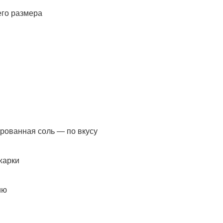
его размера
рованная соль — по вкусу
жарки
ию