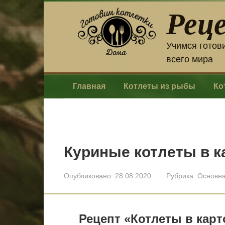
Перейти
Рец
к
контенту
Учимся готов
всего мира
Главная
Котлеты из рыбы
Ко
Куриные котлеты в 
Опубликовано:
28.08.2020
Рубрика:
Основн
Рецепт «Котлеты в кар