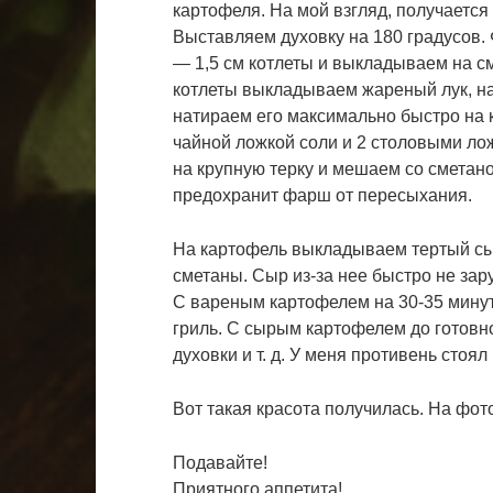
картофеля. На мой взгляд, получается
Выставляем духовку на 180 градусов.
— 1,5 см котлеты и выкладываем на 
котлеты выкладываем жареный лук, на
натираем его максимально быстро на к
чайной ложкой соли и 2 столовыми лож
на крупную терку и мешаем со сметан
предохранит фарш от пересыхания.
На картофель выкладываем тертый сы
сметаны. Сыр из-за нее быстро не зару
С вареным картофелем на 30-35 минут
гриль. С сырым картофелем до готовно
духовки и т. д. У меня противень стоял 
Вот такая красота получилась. На фото
Подавайте!
Приятного аппетита!