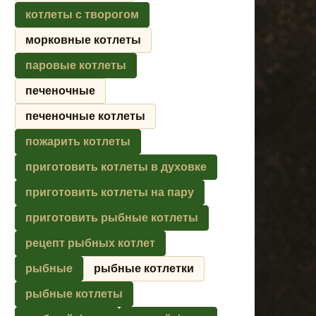
котлеты с творогом
морковные котлеты
паровые котлеты
печеночные
печеночные котлеты
пожарить котлеты
приготовить котлеты в духовке
приготовить котлеты на пару
приготовить рыбные котлеты
рецепт рыбных котлет
рыбные
рыбные котлетки
рыбные котлеты