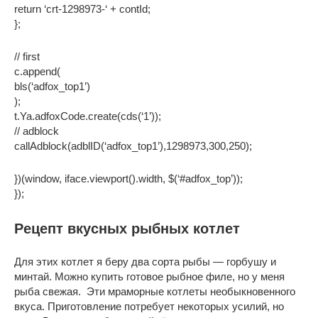
return ‘crt-1298973-‘ + contId;
};
// first
c.append(
bls(‘adfox_top1’)
);
t.Ya.adfoxCode.create(cds(‘1’));
// adblock
callAdblock(adblID(‘adfox_top1’),1298973,300,250);
})(window, iface.viewport().width, $(‘#adfox_top’));
});
Рецепт вкусных рыбных котлет
Для этих котлет я беру два сорта рыбы — горбушу и
минтай. Можно купить готовое рыбное филе, но у меня
рыба свежая. Эти мраморные котлеты необыкновенного
вкуса. Приготовление потребует некоторых усилий, но