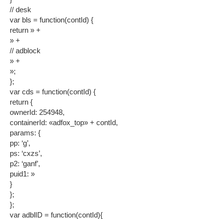
// desk
var bls = function(contId) {
return » +
» +
// adblock
» +
»;
};
var cds = function(contId) {
return {
ownerId: 254948,
containerId: «adfox_top» + contId,
params: {
pp: ‘g’,
ps: ‘cxzs’,
p2: ‘ganf’,
puid1: »
}
};
};
var adblID = function(contId){