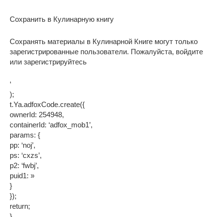
Сохранить в Кулинарную книгу
Сохранять материалы в Кулинарной Книге могут только
зарегистрированные пользователи. Пожалуйста, войдите
или зарегистрируйтесь
‘
);
t.Ya.adfoxCode.create({
ownerId: 254948,
containerId: ‘adfox_mob1’,
params: {
pp: ‘noj’,
ps: ‘cxzs’,
p2: ‘fwbj’,
puid1: »
}
});
return;
}