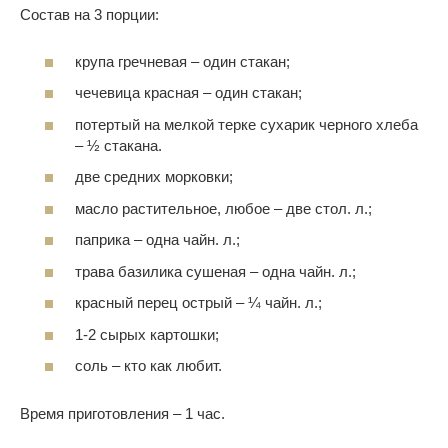
Состав на 3 порции:
крупа гречневая – один стакан;
чечевица красная – один стакан;
потертый на мелкой терке сухарик черного хлеба
– ½ стакана.
две средних морковки;
масло растительное, любое – две стол. л.;
паприка – одна чайн. л.;
трава базилика сушеная – одна чайн. л.;
красный перец острый – ¼ чайн. л.;
1-2 сырых картошки;
соль – кто как любит.
Время приготовления – 1 час.