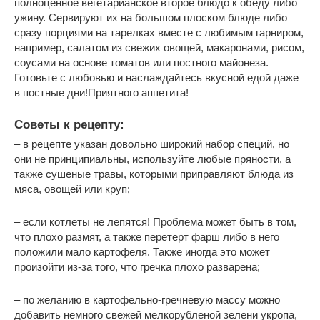
полноценное вегетарианское второе блюдо к обеду либо
ужину. Сервируют их на большом плоском блюде либо
сразу порциями на тарелках вместе с любимым гарниром,
например, салатом из свежих овощей, макаронами, рисом,
соусами на основе томатов или постного майонеза.
Готовьте с любовью и наслаждайтесь вкусной едой даже
в постные дни!Приятного аппетита!
Советы к рецепту:
– в рецепте указан довольно широкий набор специй, но
они не принципиальны, используйте любые пряности, а
также сушеные травы, которыми приправляют блюда из
мяса, овощей или круп;
– если котлеты не лепятся! Проблема может быть в том,
что плохо размят, а также перетерт фарш либо в него
положили мало картофеля. Также иногда это может
произойти из-за того, что гречка плохо разварена;
– по желанию в картофельно-гречневую массу можно
добавить немного свежей мелкорубленой зелени укропа,