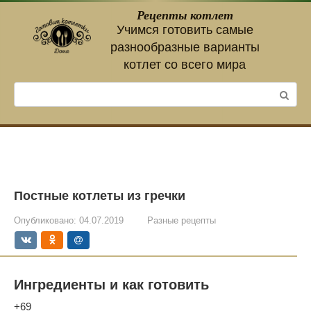
Перейти
Рецепты котлет
к
Учимся готовить самые
контенту
разнообразные варианты
котлет со всего мира
Поиск:
Постные котлеты из гречки
Опубликовано:
04.07.2019
Разные рецепты
Ингредиенты и как готовить
+69