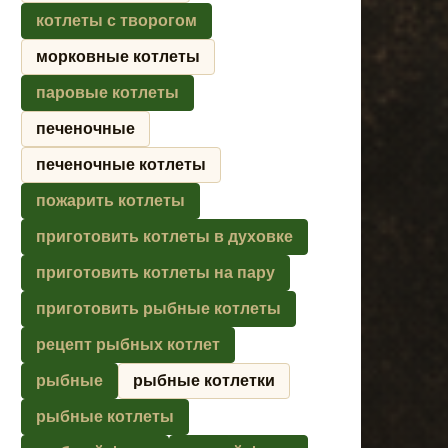
котлеты с творогом
морковные котлеты
паровые котлеты
печеночные
печеночные котлеты
пожарить котлеты
приготовить котлеты в духовке
приготовить котлеты на пару
приготовить рыбные котлеты
рецепт рыбных котлет
рыбные
рыбные котлетки
рыбные котлеты