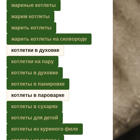
жареные котлеты
жарим котлеты
жарить котлеты
жарить котлеты на сковороде
котлетки в духовке
котлетки на пару
котлеты в духовке
котлеты в панировке
котлеты в пароварке
котлеты в сухарях
котлеты для детей
котлеты из куриного филе