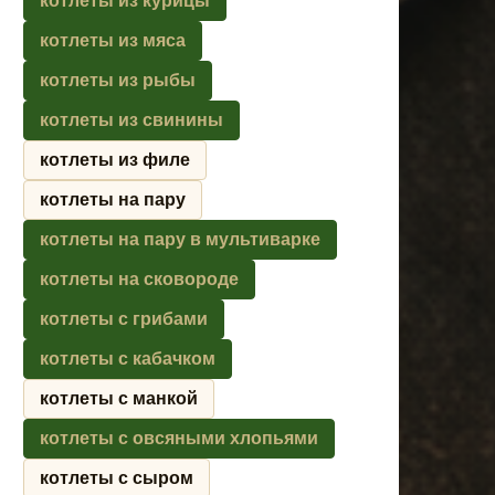
котлеты из курицы
котлеты из мяса
котлеты из рыбы
котлеты из свинины
котлеты из филе
котлеты на пару
котлеты на пару в мультиварке
котлеты на сковороде
котлеты с грибами
котлеты с кабачком
котлеты с манкой
котлеты с овсяными хлопьями
котлеты с сыром