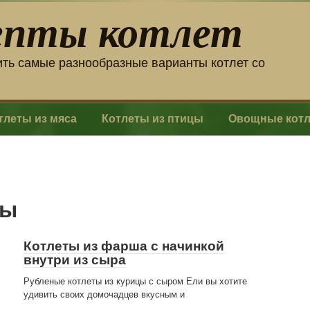
епты котлет
ить самые разнообразные варианты котлет со
тлеты из мяса
Котлеты из птицы
Овощные кот
цы
Котлеты из фарша с начинкой
внутри из сыра
Рубленые котлеты из курицы с сыром Ели вы хотите
удивить своих домочадцев вкусным и