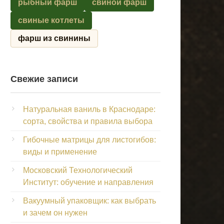
рыбный фарш
свиной фарш
свиные котлеты
фарш из свинины
Свежие записи
Натуральная ваниль в Краснодаре:
сорта, свойства и правила выбора
Гибочные матрицы для листогибов:
виды и применение
Московский Технологический
Институт: обучение и направления
Вакуумный упаковщик: как выбрать
и зачем он нужен