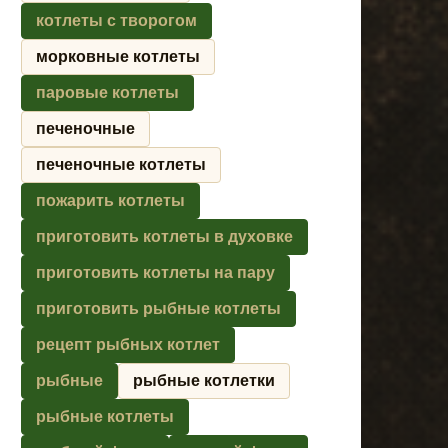
котлеты с творогом
морковные котлеты
паровые котлеты
печеночные
печеночные котлеты
пожарить котлеты
приготовить котлеты в духовке
приготовить котлеты на пару
приготовить рыбные котлеты
рецепт рыбных котлет
рыбные
рыбные котлетки
рыбные котлеты