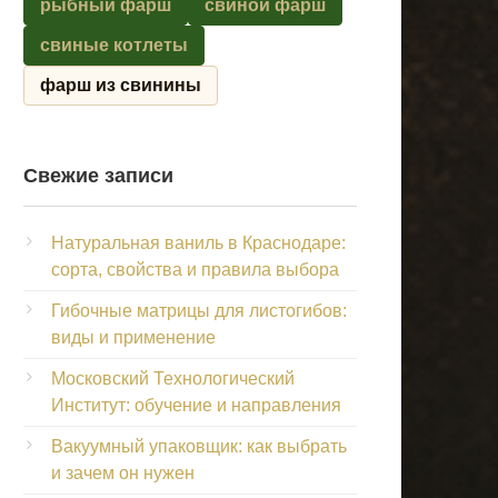
рыбный фарш
свиной фарш
свиные котлеты
фарш из свинины
Свежие записи
Натуральная ваниль в Краснодаре:
сорта, свойства и правила выбора
Гибочные матрицы для листогибов:
виды и применение
Московский Технологический
Институт: обучение и направления
Вакуумный упаковщик: как выбрать
и зачем он нужен