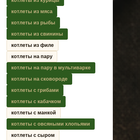
котлеты из курицы
котлеты из мяса
котлеты из рыбы
котлеты из свинины
котлеты из филе
котлеты на пару
котлеты на пару в мультиварке
котлеты на сковороде
котлеты с грибами
котлеты с кабачком
котлеты с манкой
котлеты с овсяными хлопьями
котлеты с сыром