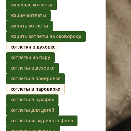
жареные котлеты
жарим котлеты
жарить котлеты
жарить котлеты на сковороде
котлетки в духовке
котлетки на пару
котлеты в духовке
котлеты в панировке
котлеты в пароварке
котлеты в сухарях
котлеты для детей
котлеты из куриного филе