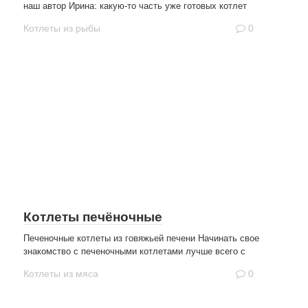
наш автор Ирина: какую-то часть уже готовых котлет
Котлеты из рыбы
0
Котлеты печёночные
Печеночные котлеты из говяжьей печени Начинать свое
знакомство с печеночными котлетами лучше всего с
Котлеты из мяса
0