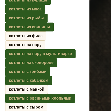
котлеты из курицы
котлеты из мяса
котлеты из рыбы
котлеты из свинины
котлеты из филе
котлеты на пару
котлеты на пару в мультиварке
котлеты на сковороде
котлеты с грибами
котлеты с кабачком
котлеты с манкой
котлеты с овсяными хлопьями
котлеты с сыром