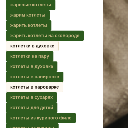
жареные котлеты
жарим котлеты
жарить котлеты
жарить котлеты на сковороде
котлетки в духовке
котлетки на пару
котлеты в духовке
котлеты в панировке
котлеты в пароварке
котлеты в сухарях
котлеты для детей
котлеты из куриного филе