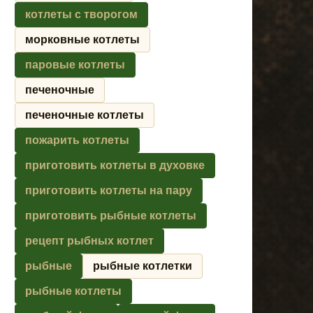
котлеты с творогом
морковные котлеты
паровые котлеты
печеночные
печеночные котлеты
пожарить котлеты
приготовить котлеты в духовке
приготовить котлеты на пару
приготовить рыбные котлеты
рецепт рыбных котлет
рыбные
рыбные котлетки
рыбные котлеты