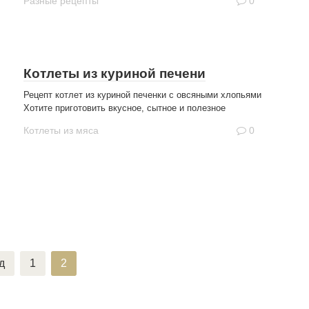
Разные рецепты
0
Котлеты из куриной печени
Рецепт котлет из куриной печенки с овсяными хлопьями
Хотите приготовить вкусное, сытное и полезное
Котлеты из мяса
0
д
1
2