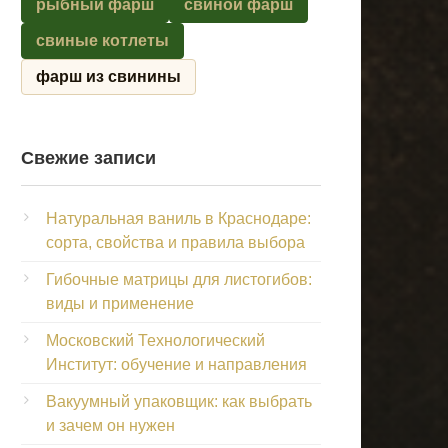
рыбный фарш
свиной фарш
свиные котлеты
фарш из свинины
Свежие записи
Натуральная ваниль в Краснодаре:
сорта, свойства и правила выбора
Гибочные матрицы для листогибов:
виды и применение
Московский Технологический
Институт: обучение и направления
Вакуумный упаковщик: как выбрать
и зачем он нужен