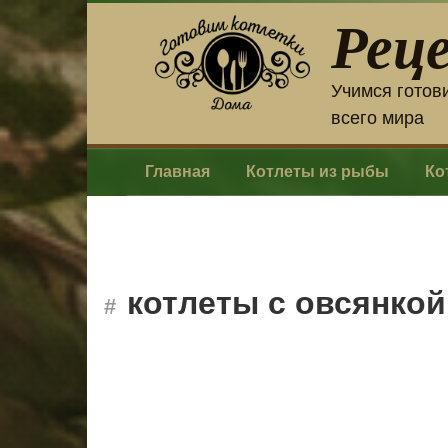
Перейти
Рец
к
контенту
Учимся готов
всего мира
Главная
Котлеты из рыбы
Ко
котлеты с овсянкой