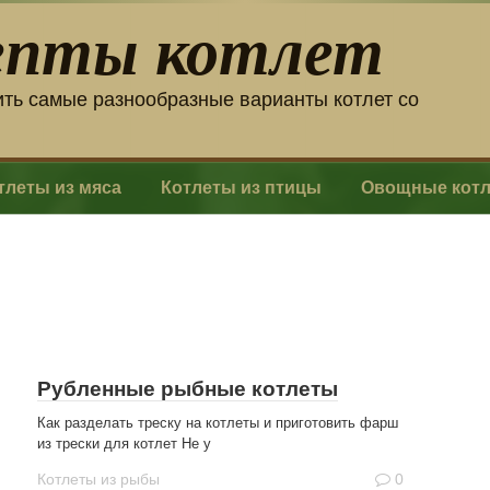
епты котлет
ить самые разнообразные варианты котлет со
тлеты из мяса
Котлеты из птицы
Овощные кот
Рубленные рыбные котлеты
Как разделать треску на котлеты и приготовить фарш
из трески для котлет Не у
Котлеты из рыбы
0