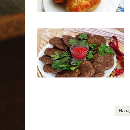
Пагинация
Наза
записей