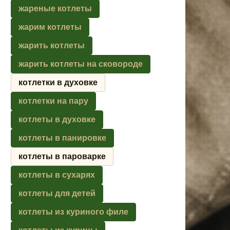
жареные котлеты
жарим котлеты
жарить котлеты
жарить котлеты на сковороде
котлетки в духовке
котлетки на пару
котлеты в духовке
котлеты в панировке
котлеты в пароварке
котлеты в сухарях
котлеты для детей
котлеты из куриного филе