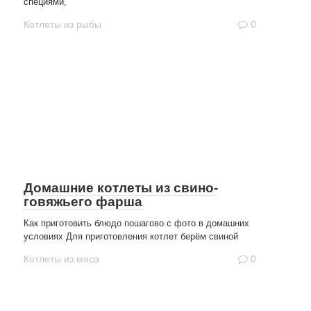
специями,
Котлеты из рыбы
0
Домашние котлеты из свино-
говяжьего фарша
Как приготовить блюдо пошагово с фото в домашних
условиях Для приготовления котлет берём свиной
Котлеты из мяса
0