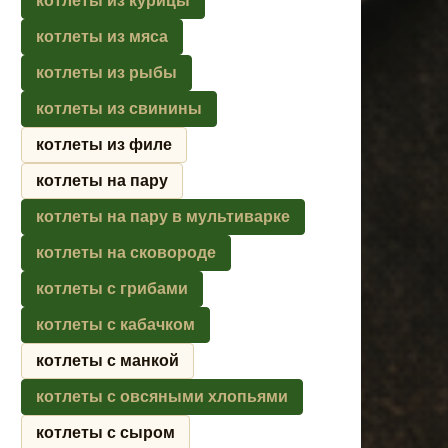
котлеты из курицы
котлеты из мяса
котлеты из рыбы
котлеты из свинины
котлеты из филе
котлеты на пару
котлеты на пару в мультиварке
котлеты на сковороде
котлеты с грибами
котлеты с кабачком
котлеты с манкой
котлеты с овсяными хлопьями
котлеты с сыром