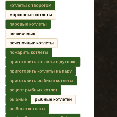
котлеты с творогом
морковные котлеты
паровые котлеты
печеночные
печеночные котлеты
пожарить котлеты
приготовить котлеты в духовке
приготовить котлеты на пару
приготовить рыбные котлеты
рецепт рыбных котлет
рыбные
рыбные котлетки
рыбные котлеты