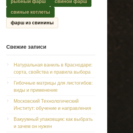
рыбный фарш
свиной фарш
свиные котлеты
фарш из свинины
Свежие записи
Натуральная ваниль в Краснодаре:
сорта, свойства и правила выбора
Гибочные матрицы для листогибов:
виды и применение
Московский Технологический
Институт: обучение и направления
Вакуумный упаковщик: как выбрать
и зачем он нужен