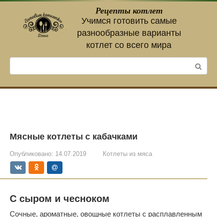
Перейти
Рецепты котлет
к
Учимся готовить самые
контенту
разнообразные варианты
котлет со всего мира
Поиск:
Мясные котлеты с кабачками
Опубликовано:
14.07.2019
Котлеты из мяса
С сыром и чесноком
Сочные, ароматные, овощные котлеты с расплавленным