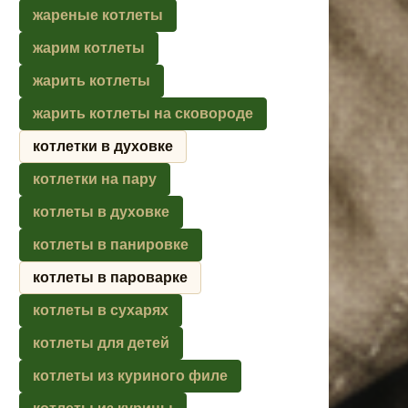
жареные котлеты
жарим котлеты
жарить котлеты
жарить котлеты на сковороде
котлетки в духовке
котлетки на пару
котлеты в духовке
котлеты в панировке
котлеты в пароварке
котлеты в сухарях
котлеты для детей
котлеты из куриного филе