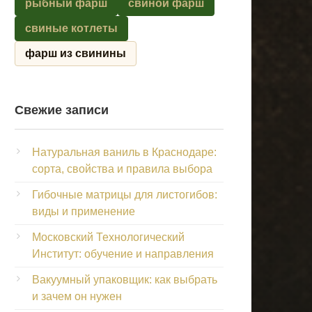
рыбный фарш
свиной фарш
свиные котлеты
фарш из свинины
Свежие записи
Натуральная ваниль в Краснодаре:
сорта, свойства и правила выбора
Гибочные матрицы для листогибов:
виды и применение
Московский Технологический
Институт: обучение и направления
Вакуумный упаковщик: как выбрать
и зачем он нужен