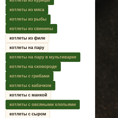
котлеты из курицы
котлеты из мяса
котлеты из рыбы
котлеты из свинины
котлеты из филе
котлеты на пару
котлеты на пару в мультиварке
котлеты на сковороде
котлеты с грибами
котлеты с кабачком
котлеты с манкой
котлеты с овсяными хлопьями
котлеты с сыром