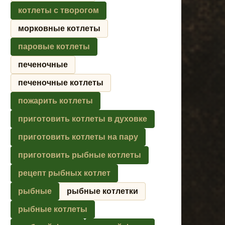
котлеты с творогом
морковные котлеты
паровые котлеты
печеночные
печеночные котлеты
пожарить котлеты
приготовить котлеты в духовке
приготовить котлеты на пару
приготовить рыбные котлеты
рецепт рыбных котлет
рыбные
рыбные котлетки
рыбные котлеты