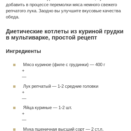
добавить в процессе перемолки мяса немного свежего
репчатого лука. Заодно вы улучшите вкусовые качества
обеда.
Диетические котлеты из куриной грудки
в мультиварке, простой рецепт
Ингредиенты
Мясо куриное (филе с грудинки)
—
400 г
+
—
Лук репчатый
—
1-2 средние головки
+
—
Яйца куриные
—
1-2 шт.
+
—
Мука пшеничная высший сорт
—
2 ст.л.