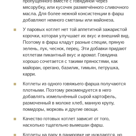
пропущенного вместе с говядиной через
мясорубку, или кусочек размягчённого сливочного
масла. Для более нежной консистенции в фарш
добавляют немного сметаны или майонеза.
У паровых котлет нет той аппетитной зажаристой
корочки, которая улучшает их вкус и внешний вид.
Поэтому в фарш кладут разные специи, пряную
зелень, лук, чеснок, перец. Эти добавки придают
котлетам пикантный вкус и аромат. Говядина
хорошо сочетается с такими пряностями, как
майоран, орегано, базилик, тимьян, петрушка,
карри.
Котлеты из одного говяжьего фарша получаются
плотными. Поэтому рекомендуется в него
добавлять измельчённый сырой картофель,
размоченный в молоке хлеб, манную крупу,
помидоры, морковь и другие овощи.
Качество готовых котлет зависит от того,
насколько тщательно вымешан фарш.
Котлеты на пару в панировке не нуждаются, но