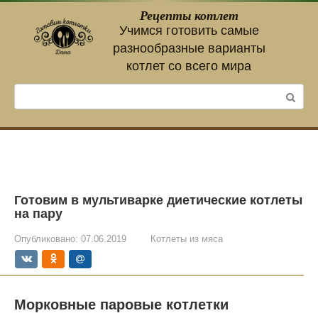
Перейти
Рецепты котлет
к
Учимся готовить самые
контенту
разнообразные варианты
котлет со всего мира
Поиск:
Готовим в мультиварке диетические котлеты
на пару
Опубликовано:
07.06.2019
Котлеты из мяса
Морковные паровые котлетки