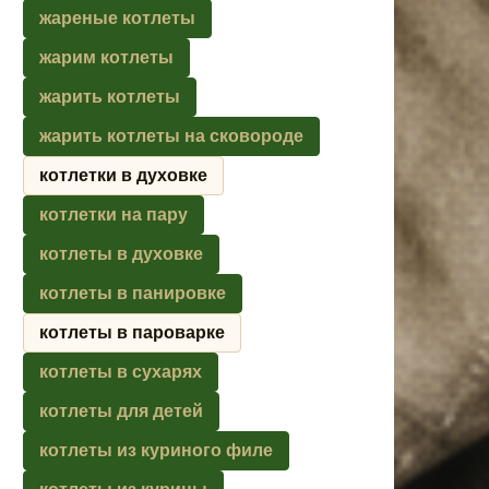
жареные котлеты
жарим котлеты
жарить котлеты
жарить котлеты на сковороде
котлетки в духовке
котлетки на пару
котлеты в духовке
котлеты в панировке
котлеты в пароварке
котлеты в сухарях
котлеты для детей
котлеты из куриного филе