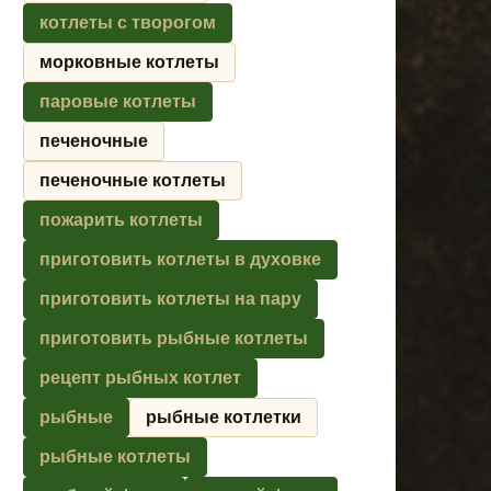
котлеты с творогом
морковные котлеты
паровые котлеты
печеночные
печеночные котлеты
пожарить котлеты
приготовить котлеты в духовке
приготовить котлеты на пару
приготовить рыбные котлеты
рецепт рыбных котлет
рыбные
рыбные котлетки
рыбные котлеты