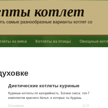
епты котлет
ить самые разнообразные варианты котлет со
тлеты из мяса
Котлеты из птицы
Овощные кот
духовке
Диетические котлеты куриные
Куриные котлеты пп калорийность. Богиня секса: топ-7
комплектов красного белья, в которых ты будешь
Основная
0