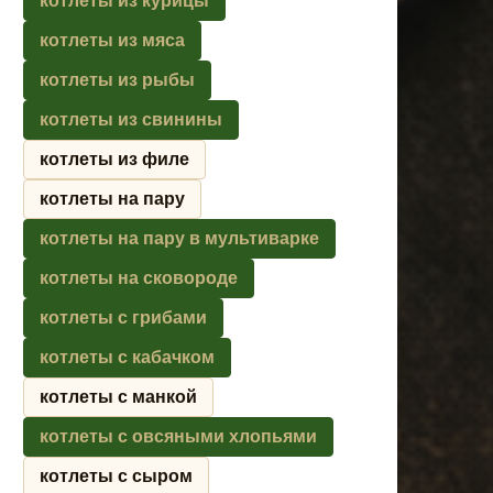
котлеты из курицы
котлеты из мяса
котлеты из рыбы
котлеты из свинины
котлеты из филе
котлеты на пару
котлеты на пару в мультиварке
котлеты на сковороде
котлеты с грибами
котлеты с кабачком
котлеты с манкой
котлеты с овсяными хлопьями
котлеты с сыром