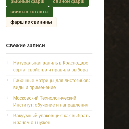
рыбный фарш
свиной фарш
свиные котлеты
фарш из свинины
Свежие записи
Натуральная ваниль в Краснодаре:
сорта, свойства и правила выбора
Гибочные матрицы для листогибов:
виды и применение
Московский Технологический
Институт: обучение и направления
Вакуумный упаковщик: как выбрать
и зачем он нужен