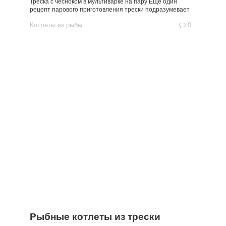
Треска с чесноком в мультиварке на пару Еще один
рецепт парового приготовления трески подразумевает
Котлеты из рыбы
0
Рыбные котлеты из трески