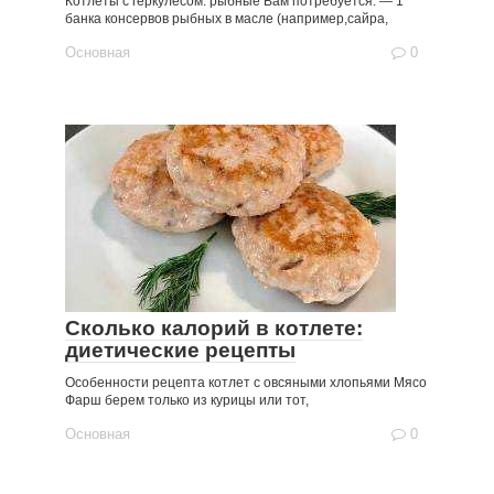
Котлеты с геркулесом: рыбные Вам потребуется: — 1
банка консервов рыбных в масле (например,сайра,
Основная
0
Сколько калорий в котлете:
диетические рецепты
Особенности рецепта котлет с овсяными хлопьями Мясо
Фарш берем только из курицы или тот,
Основная
0