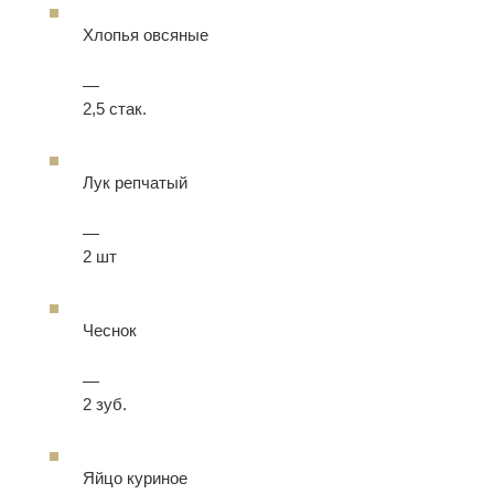
Хлопья овсяные
—
2,5 стак.
Лук репчатый
—
2 шт
Чеснок
—
2 зуб.
Яйцо куриное