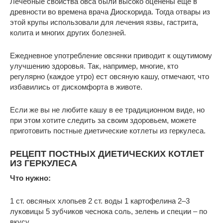
Лечебные свойства овса были высоко оценены еще в
древности во времена врача Диоскорида. Тогда отвары из
этой крупы использовали для лечения язвы, гастрита,
колита и многих других болезней.
Ежедневное употребление овсянки приводит к ощутимому
улучшению здоровья. Так, например, многие, кто
регулярно (каждое утро) ест овсяную кашу, отмечают, что
избавились от дискомфорта в животе.
Если же вы не любите кашу в ее традиционном виде, но
при этом хотите следить за своим здоровьем, можете
приготовить постные диетические котлеты из геркулеса.
РЕЦЕПТ ПОСТНЫХ ДИЕТИЧЕСКИХ КОТЛЕТ
ИЗ ГЕРКУЛЕСА
Что нужно:
1 ст. овсяных хлопьев 2 ст. воды 1 картофелина 2–3
луковицы 5 зубчиков чеснока соль, зелень и специи – по
вкусу