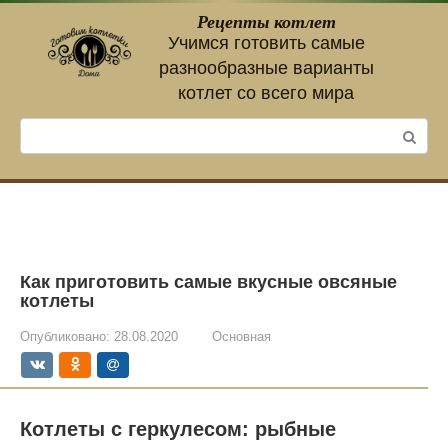
Перейти
Рецепты котлет
к
Учимся готовить самые
контенту
разнообразные варианты
котлет со всего мира
Поиск:
Как приготовить самые вкусные овсяные
котлеты
Опубликовано:
28.08.2020
Основная
Котлеты с геркулесом: рыбные