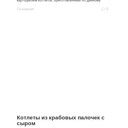
картофелем Котлеты, приготовленные по данному
Основная
0
Котлеты из крабовых палочек с
сыром