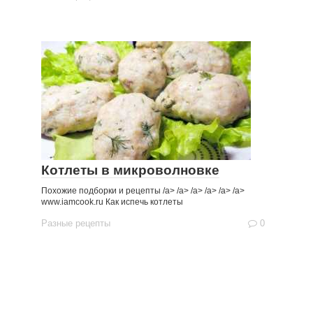
Котлеты в микроволновке
Похожие подборки и рецепты /a> /a> /a> /a> /a> /a>
www.iamcook.ru Как испечь котлеты
Разные рецепты
0