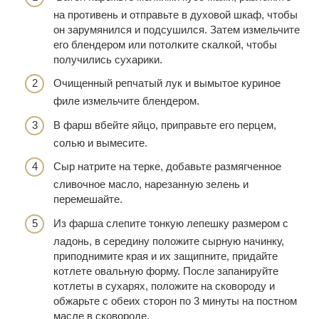
на противень и отправьте в духовой шкаф, чтобы
он зарумянился и подсушился. Затем измельчите
его блендером или потолките скалкой, чтобы
получились сухарики.
Очищенный репчатый лук и вымытое куриное
филе измельчите блендером.
В фарш вбейте яйцо, приправьте его перцем,
солью и вымесите.
Сыр натрите на терке, добавьте размягченное
сливочное масло, нарезанную зелень и
перемешайте.
Из фарша слепите тонкую лепешку размером с
ладонь, в середину положите сырную начинку,
приподнимите края и их защипните, придайте
котлете овальную форму. После запанируйте
котлеты в сухарях, положите на сковороду и
обжарьте с обеих сторон по 3 минуты на постном
масле в сковороде.