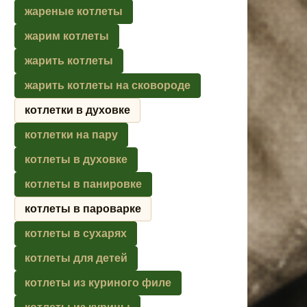
жареные котлеты
жарим котлеты
жарить котлеты
жарить котлеты на сковороде
котлетки в духовке
котлетки на пару
котлеты в духовке
котлеты в панировке
котлеты в пароварке
котлеты в сухарях
котлеты для детей
котлеты из куриного филе