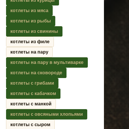
котлеты из курицы
котлеты из мяса
котлеты из рыбы
котлеты из свинины
котлеты из филе
котлеты на пару
котлеты на пару в мультиварке
котлеты на сковороде
котлеты с грибами
котлеты с кабачком
котлеты с манкой
котлеты с овсяными хлопьями
котлеты с сыром