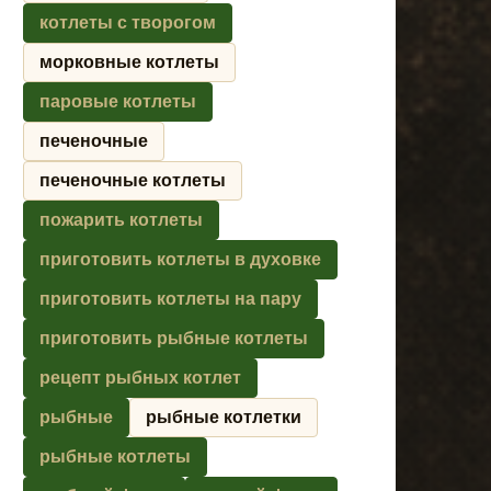
котлеты с творогом
морковные котлеты
паровые котлеты
печеночные
печеночные котлеты
пожарить котлеты
приготовить котлеты в духовке
приготовить котлеты на пару
приготовить рыбные котлеты
рецепт рыбных котлет
рыбные
рыбные котлетки
рыбные котлеты