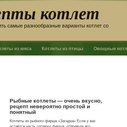
епты котлет
ить самые разнообразные варианты котлет со
тлеты из мяса
Котлеты из птицы
Овощные кот
Рыбные котлеты — очень вкусно,
рецепт невероятно простой и
понятный
Котлеты из рыбного фарша «Загадка» Если у вас
остаётся часть готового фарша, отправьте его