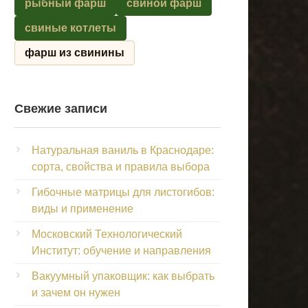
рыбный фарш
свиной фарш
свиные котлеты
фарш из свинины
Свежие записи
Натуральная ваниль в Краснодаре:
сорта, свойства и правила выбора
Гибочные матрицы для листогибов:
виды и применение
Московский Технологический
Институт: обучение и направления
Вакуумный упаковщик: как выбрать
и зачем он нужен