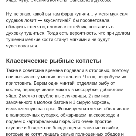
Ну, не знаю, какой вы там фарш купили… у меня муж сам
судаков ловит — вкуснятина!Я бы посоветовала
обжарить слегка и, сложив в сотейник, поставить в
духовку тушиться. Тогда есть вероятность, что при долгом
тушении мелкие кости станут мягкими и не будут
чувствоваться.
Классические рыбные котлеты
Такие в советские времена подавали в столовых, поэтому
они вызывают у многих ностальгию. Что ж, попробуем их
приготовить. Берем один минтай, отделяем рыбу от
костей, перекручиваем мякоть в мясорубке, добавляем
яйцо, 2 мелко порубленные луковицы, 2 ломтика
замоченного в молоке батона и 1 сырую морковь,
измельченную на терке. Формируем котлетки, обваливаем
в панировочных сухарях, обжариваем на сковороде и
подаем с картофельным пюре. Это очень простое,
вкусное и бюджетное блюдо оценят занятые хозяйки,
которые не хотят лишать семью полноценных обедов и