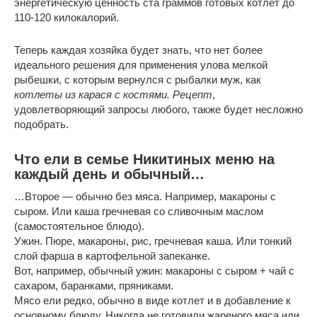
энергетическую ценность ста граммов готовых котлет до
110-120 килокалорий.
Теперь каждая хозяйка будет знать, что нет более
идеального решения для применения улова мелкой
рыбешки, с которым вернулся с рыбалки муж, как
котлеты из карася с костями. Рецепт
,
удовлетворяющий запросы любого, также будет несложно
подобрать.
Что ели в семье Никитиных меню на
каждый день и обычный…
…Второе — обычно без мяса. Например, макароны с
сыром. Или каша гречневая со сливочным маслом
(самостоятельное блюдо).
Ужин. Пюре, макароны, рис, гречневая каша. Или тонкий
слой фарша в картофельной запеканке.
Вот, например, обычный ужин: макароны с сыром + чай с
сахаром, баранками, пряниками.
Мясо ели редко, обычно в виде котлет и в добавление к
основному блюду. Никогда не готовили жареного мяса или