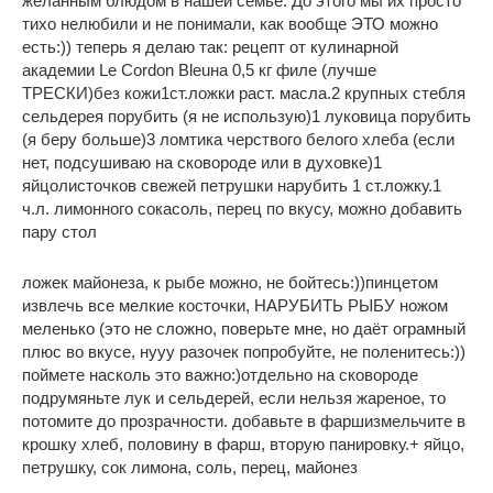
желанным блюдом в нашей семье. До этого мы их просто
тихо нелюбили и не понимали, как вообще ЭТО можно
есть:)) теперь я делаю так: рецепт от кулинарной
академии Le Cordon Bleuна 0,5 кг филе (лучше
ТРЕСКИ)без кожи1ст.ложки раст. масла.2 крупных стебля
сельдерея порубить (я не использую)1 луковица порубить
(я беру больше)3 ломтика черствого белого хлеба (если
нет, подсушиваю на сковороде или в духовке)1
яйцолисточков свежей петрушки нарубить 1 ст.ложку.1
ч.л. лимонного сокасоль, перец по вкусу, можно добавить
пару стол
ложек майонеза, к рыбе можно, не бойтесь:))пинцетом
извлечь все мелкие косточки, НАРУБИТЬ РЫБУ ножом
меленько (это не сложно, поверьте мне, но даёт ограмный
плюс во вкусе, нууу разочек попробуйте, не поленитесь:))
поймете насколь это важно:)отдельно на сковороде
подрумяньте лук и сельдерей, если нельзя жареное, то
потомите до прозрачности. добавьте в фаршизмельчите в
крошку хлеб, половину в фарш, вторую панировку.+ яйцо,
петрушку, сок лимона, соль, перец, майонез