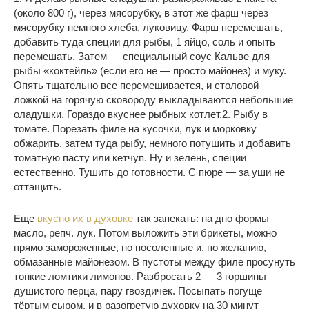
(около 800 г), через мясорубку, в этот же фарш через
мясорубку немного хлеба, луковицу. Фарш перемешать,
добавить туда специи для рыбы, 1 яйцо, соль и опыть
перемешать. Затем — специальный соус Кальве для
рыбы «коктейль» (если его не — просто майонез) и муку.
Опять тщательно все перемешивается, и столовой
ложкой на горячую сковороду выкладываются небольшие
оладушки. Гораздо вкуснее рыбных котлет.2. Рыбу в
томате. Порезать филе на кусочки, лук и морковку
обжарить, затем туда рыбу, немного потушить и добавить
томатную пасту или кетчуп. Ну и зелень, специи
естественно. Тушить до готовности. С пюре — за уши не
оттащить.
Еще
вкусно их в духовке
так запекать: на дно формы —
масло, репч. лук. Потом выложить эти брикеты, можно
прямо замороженные, но посоленные и, по желанию,
обмазанные майонезом. В пустоты между филе просунуть
тонкие ломтики лимонов. Разбросать 2 — 3 горшины
душистого перца, пару гвоздичек. Посыпать погуще
тёртым сыром, и в разогретую духовку на 30 минут