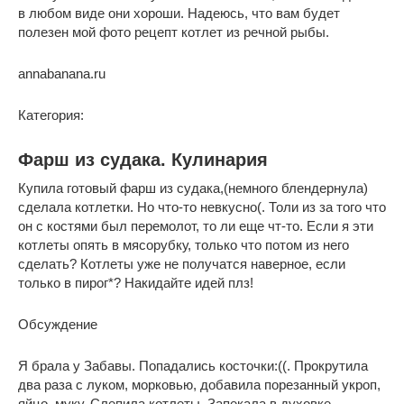
в любом виде они хороши. Надеюсь, что вам будет
полезен мой фото рецепт котлет из речной рыбы.
annabanana.ru
Категория:
Фарш из судака. Кулинария
Купила готовый фарш из судака,(немного блендернула)
сделала котлетки. Но что-то невкусно(. Толи из за того что
он с костями был перемолот, то ли еще чт-то. Если я эти
котлеты опять в мясорубку, только что потом из него
сделать? Котлеты уже не получатся наверное, если
только в пирог*? Накидайте идей плз!
Обсуждение
Я брала у Забавы. Попадались косточки:((. Прокрутила
два раза с луком, морковью, добавила порезанный укроп,
яйцо, муку. Слепила котлеты. Запекала в духовке.