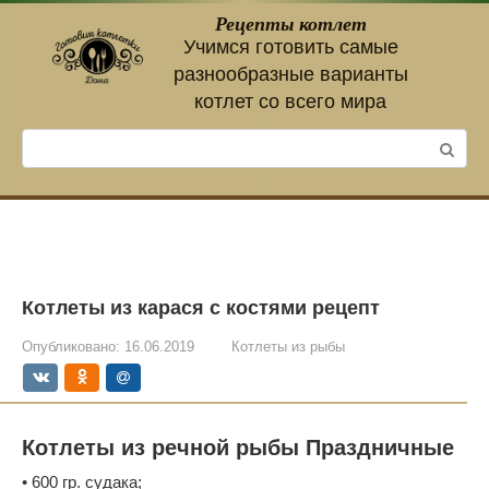
Перейти
Рецепты котлет
к
Учимся готовить самые
контенту
разнообразные варианты
котлет со всего мира
Поиск:
Котлеты из карася с костями рецепт
Опубликовано:
16.06.2019
Котлеты из рыбы
Котлеты из речной рыбы Праздничные
• 600 гр. судака;