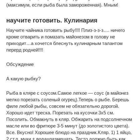
(максимум, если рыба была замороженная). Мным!
научите готовить. Кулинария
Научите чайника готовить рыбу!!!! Плиз-з-з-з…. ничего
кроме отварить и помазать майонезом в голову не
приходит…а хочется блеснуть кулинарным талантом
перерд родней!!!!
Обсуждение
А какую рыбку?
Рыба в кляре с соусом.Самое легкое — соус (в майонез
мелко порезать соленый огурец).Теперь о рыбе. Берешь
филе любой рыбы, совсем не обязательно дорогой.
Хорошо идет треска. Порезать на кусочки 3х5 см.
Посолить. Обмакнуть в кляр. Обжарить на подсолнечном
масле или во фритюре 3-5 минут (до золотистого цвета).
Все. Вкусно! Хорошее блюдо на праздник.Кляр. 1) 1 яйцо,
2 ст.л. муки + вода=размешать. Тесто должно быть как