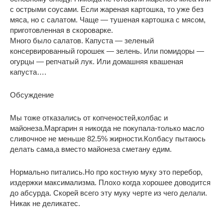
с острыми соусами. Если жареная картошка, то уже без
мяса, но с салатом. Чаще — тушеная картошка с мясом,
приготовленная в скороварке.
Много было салатов. Капуста — зеленый
консервированный горошек — зелень. Или помидоры —
огурцы — репчатый лук. Или домашняя квашеная
капуста….
Обсуждение
Мы тоже отказались от копченостей,колбас и
майонеза.Маргарин я никогда не покупала-только масло
сливочное не меньше 82.5% жирности.Колбасу пытаюсь
делать сама,а вместо майонеза сметану едим.
Нормально питались.Но про костную муку это перебор,
издержки максимализма. Плохо когда хорошее доводится
до абсурда. Скорей всего эту муку черте из чего делали.
Никак не деликатес.