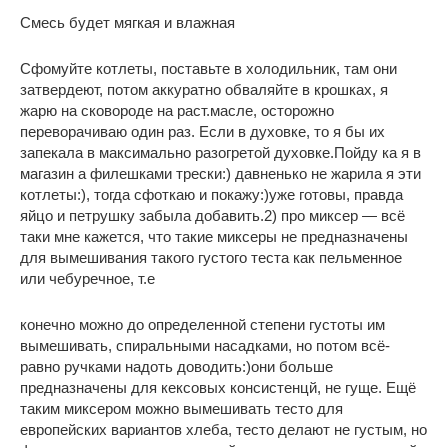
Смесь будет мягкая и влажная
Сфомуйте котлеты, поставьте в холодильник, там они
затвердеют, потом аккуратно обваляйте в крошках, я
жарю на сковороде на раст.масле, осторожно
переворачиваю один раз. Если в духовке, то я бы их
запекала в максимально разогретой духовке.Пойду ка я в
магазин а филешками трески:) давненько не жарила я эти
котлеты:), тогда сфоткаю и покажу:)уже готовы, правда
яйцо и петрушку забыла добавить.2) про миксер — всё
таки мне кажется, что такие миксеры не предназначены
для вымешивания такого густого теста как пельменное
или чебуречное, т.е
конечно можно до определенной степени густоты им
вымешивать, спиральными насадками, но потом всё-
равно ручками надоть доводить:)они больше
предназначены для кексовых консистенцй, не гуще. Ещё
таким миксером можно вымешивать тесто для
европейских вариантов хлеба, тесто делают не густым, но