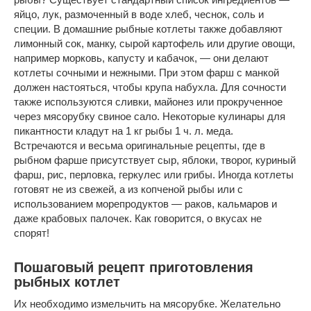
яйцо, лук, размоченный в воде хлеб, чеснок, соль и
специи. В домашние рыбные котлеты также добавляют
лимонный сок, манку, сырой картофель или другие овощи,
например морковь, капусту и кабачок, — они делают
котлеты сочными и нежными. При этом фарш с манкой
должен настояться, чтобы крупа набухла. Для сочности
также используются сливки, майонез или прокрученное
через мясорубку свиное сало. Некоторые кулинары для
пикантности кладут на 1 кг рыбы 1 ч. л. меда.
Встречаются и весьма оригинальные рецепты, где в
рыбном фарше присутствует сыр, яблоки, творог, куриный
фарш, рис, перловка, геркулес или грибы. Иногда котлеты
готовят не из свежей, а из копченой рыбы или с
использованием морепродуктов — раков, кальмаров и
даже крабовых палочек. Как говорится, о вкусах не
спорят!
Пошаговый рецепт приготовления
рыбных котлет
Их необходимо измельчить на мясорубке. Желательно