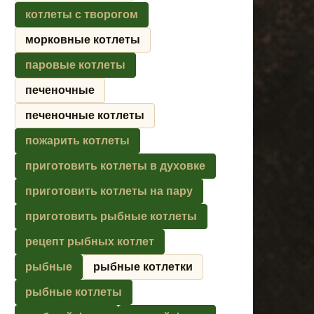
котлеты с творогом
морковные котлеты
паровые котлеты
печеночные
печеночные котлеты
пожарить котлеты
приготовить котлеты в духовке
приготовить котлеты на пару
приготовить рыбные котлеты
рецепт рыбных котлет
рыбные
рыбные котлетки
рыбные котлеты