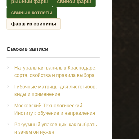
рыбный фарш
свиной фарш
свиные котлеты
фарш из свинины
Свежие записи
Натуральная ваниль в Краснодаре:
сорта, свойства и правила выбора
Гибочные матрицы для листогибов:
виды и применение
Московский Технологический
Институт: обучение и направления
Вакуумный упаковщик: как выбрать
и зачем он нужен