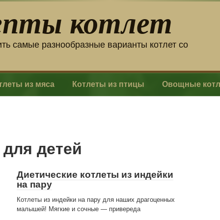
епты котлет
ить самые разнообразные варианты котлет со
тлеты из мяса
Котлеты из птицы
Овощные кот
 для детей
Диетические котлеты из индейки
на пару
Котлеты из индейки на пару для наших драгоценных
малышей! Мягкие и сочные — привереда