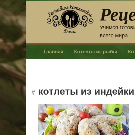
Перейти
Рец
к
контенту
Учимся готов
всего мира
Главная
Котлеты из рыбы
Ко
котлеты из индейки