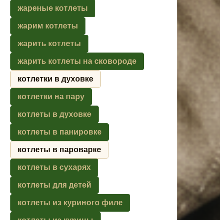
жареные котлеты
жарим котлеты
жарить котлеты
жарить котлеты на сковороде
котлетки в духовке
котлетки на пару
котлеты в духовке
котлеты в панировке
котлеты в пароварке
котлеты в сухарях
котлеты для детей
котлеты из куриного филе