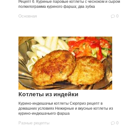
Рецепт 6. Куриные паровые котлеты с чесноком и сыром
полкилограмма куриного фарша; два зубка
Основная
0
Котлеты из индейки
Курино-индюшачьи котлеты Сюрприз рецепт в
домашних условиях Нежирные и вкусные котлеты из
курино-индюшачьего фарша
Разные рецепты
0