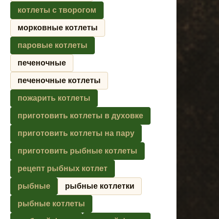
котлеты с творогом
морковные котлеты
паровые котлеты
печеночные
печеночные котлеты
пожарить котлеты
приготовить котлеты в духовке
приготовить котлеты на пару
приготовить рыбные котлеты
рецепт рыбных котлет
рыбные
рыбные котлетки
рыбные котлеты