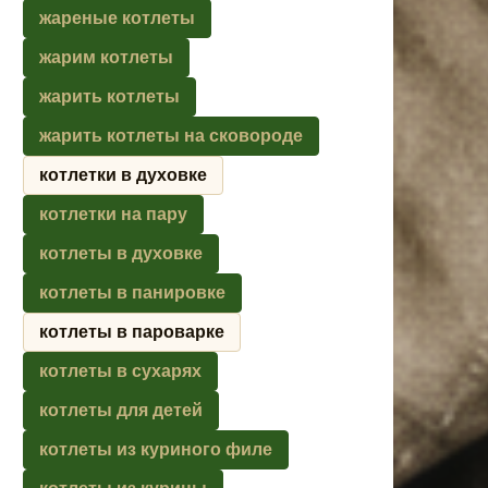
жареные котлеты
жарим котлеты
жарить котлеты
жарить котлеты на сковороде
котлетки в духовке
котлетки на пару
котлеты в духовке
котлеты в панировке
котлеты в пароварке
котлеты в сухарях
котлеты для детей
котлеты из куриного филе