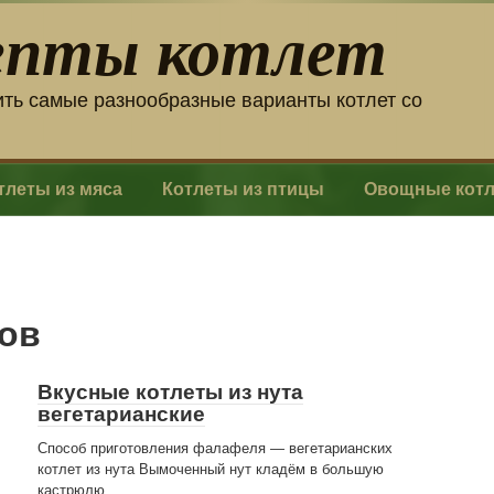
епты котлет
ить самые разнообразные варианты котлет со
тлеты из мяса
Котлеты из птицы
Овощные кот
ров
Вкусные котлеты из нута
вегетарианские
Способ приготовления фалафеля — вегетарианских
котлет из нута Вымоченный нут кладём в большую
кастрюлю