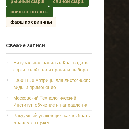
рыбный фарш
свиной фарш
свиные котлеты
фарш из свинины
Свежие записи
Натуральная ваниль в Краснодаре:
сорта, свойства и правила выбора
Гибочные матрицы для листогибов:
виды и применение
Московский Технологический
Институт: обучение и направления
Вакуумный упаковщик: как выбрать
и зачем он нужен