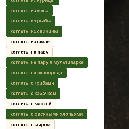
котлеты из курицы
котлеты из мяса
котлеты из рыбы
котлеты из свинины
котлеты из филе
котлеты на пару
котлеты на пару в мультиварке
котлеты на сковороде
котлеты с грибами
котлеты с кабачком
котлеты с манкой
котлеты с овсяными хлопьями
котлеты с сыром