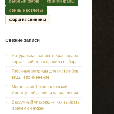
рыбный фарш
свиной фарш
свиные котлеты
фарш из свинины
Свежие записи
Натуральная ваниль в Краснодаре:
сорта, свойства и правила выбора
Гибочные матрицы для листогибов:
виды и применение
Московский Технологический
Институт: обучение и направления
Вакуумный упаковщик: как выбрать
и зачем он нужен