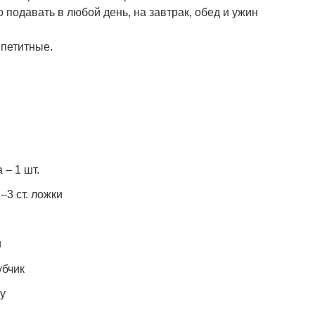
 подавать в любой день, на завтрак, обед и ужин
ппетитные.
 – 1 шт.
3 ст. ложки
и
убчик
су