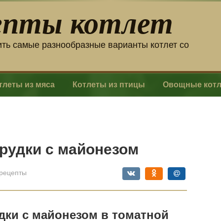
епты котлет
ить самые разнообразные варианты котлет со
тлеты из мяса
Котлеты из птицы
Овощные кот
грудки с майонезом
рецепты
дки с майонезом в томатной