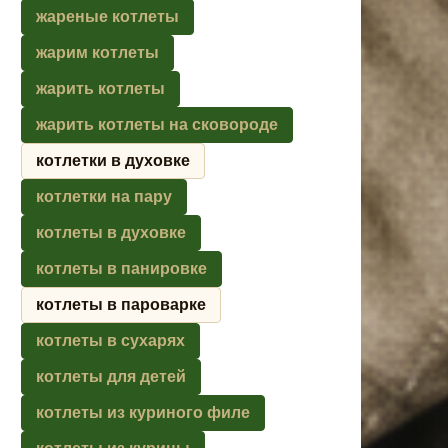
жареные котлеты
жарим котлеты
жарить котлеты
жарить котлеты на сковороде
котлетки в духовке
котлетки на пару
котлеты в духовке
котлеты в панировке
котлеты в пароварке
котлеты в сухарях
котлеты для детей
котлеты из куриного филе