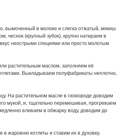
, вымоченный в молоке и слегка отжатый, мякиш
м, чеснок (крупный зубок), крупно натираем в
 вкус неострыми специями или просто молотым
или растительным маслом, заполняем её
отлетами. Выкладываем полуфабрикаты неплотно,
цу. На растительном масле в сковороде доводим
его мукой, и, тщательно перемешивая, прогреваем
 медленно вливаем в обжарку воду, доводим до
в жаровню котлеты и ставим их в духовку.