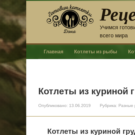
Перейти
Рец
к
контенту
Учимся готов
всего мира
Главная
Котлеты из рыбы
Ко
Котлеты из куриной 
Опубликовано:
13.06.2019
Рубрика:
Разные 
Котлеты из куриной гру