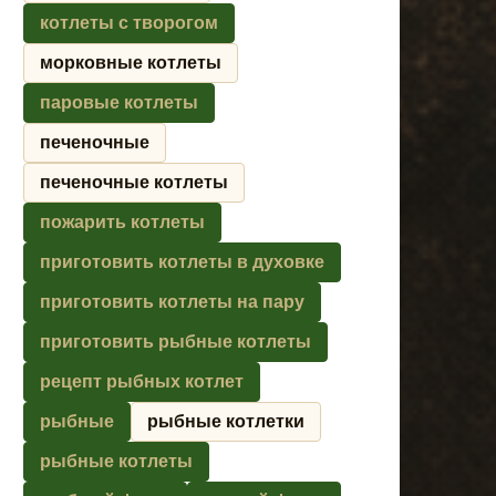
котлеты с творогом
морковные котлеты
паровые котлеты
печеночные
печеночные котлеты
пожарить котлеты
приготовить котлеты в духовке
приготовить котлеты на пару
приготовить рыбные котлеты
рецепт рыбных котлет
рыбные
рыбные котлетки
рыбные котлеты