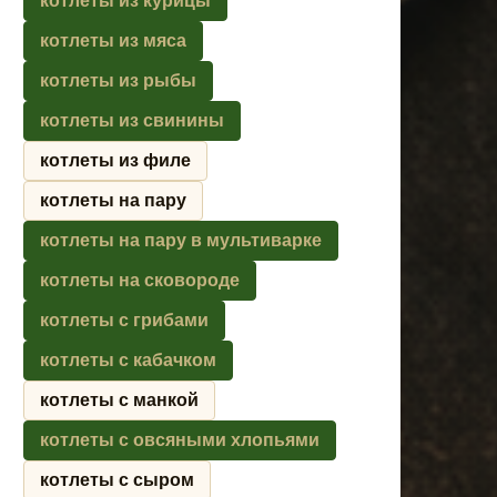
котлеты из курицы
котлеты из мяса
котлеты из рыбы
котлеты из свинины
котлеты из филе
котлеты на пару
котлеты на пару в мультиварке
котлеты на сковороде
котлеты с грибами
котлеты с кабачком
котлеты с манкой
котлеты с овсяными хлопьями
котлеты с сыром