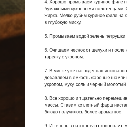
4. Хорошо промываем куриное филе по
бумажными кухонными полотенцами. С
жирка. Мелко рубим куриное филе на 
в глубокую миску.
5. Промываем водой зелень петрушки 
6. Очищаем чеснок от шелухи и после
тарелку с укропом.
7. В миске уже нас ждет нашинкованн
добавляем в емкость жареные шампинь
укропом, муку, соль и черный молотый 
8. Все хорошо и тщательно перемеши
массы. Ставим котлетный фарш настаи
блюдо получилось более ароматное.
9. И теперь в разогретую сковороду с