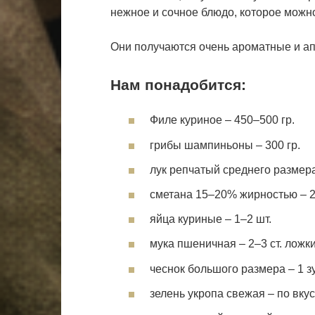
нежное и сочное блюдо, которое можно
Они получаются очень ароматные и а
Нам понадобится:
Филе куриное – 450–500 гр.
грибы шампиньоны – 300 гр.
лук репчатый среднего размера
сметана 15–20% жирностью – 2–
яйца куриные – 1–2 шт.
мука пшеничная – 2–3 ст. ложк
чеснок большого размера – 1 з
зелень укропа свежая – по вку