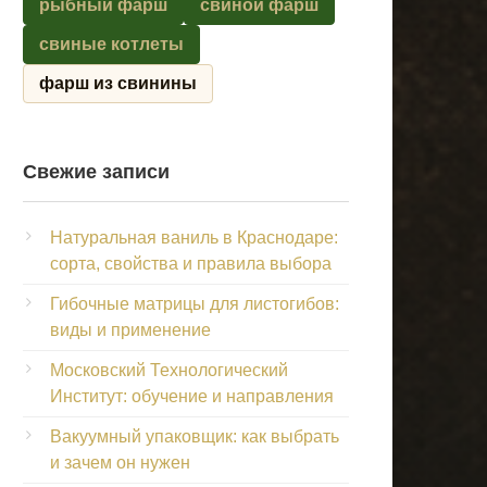
рыбный фарш
свиной фарш
свиные котлеты
фарш из свинины
Свежие записи
Натуральная ваниль в Краснодаре:
сорта, свойства и правила выбора
Гибочные матрицы для листогибов:
виды и применение
Московский Технологический
Институт: обучение и направления
Вакуумный упаковщик: как выбрать
и зачем он нужен