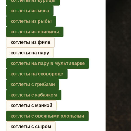
котлеты из курицы
котлеты из мяса
котлеты из рыбы
котлеты из свинины
котлеты из филе
котлеты на пару
котлеты на пару в мультиварке
котлеты на сковороде
котлеты с грибами
котлеты с кабачком
котлеты с манкой
котлеты с овсяными хлопьями
котлеты с сыром