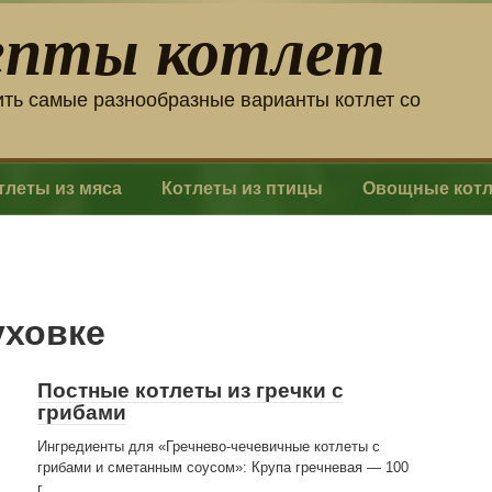
епты котлет
ить самые разнообразные варианты котлет со
тлеты из мяса
Котлеты из птицы
Овощные кот
уховке
Постные котлеты из гречки с
грибами
Ингредиенты для «Гречнево-чечевичные котлеты с
грибами и сметанным соусом»: Крупа гречневая — 100
г