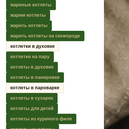
жареные котлеты
жарим котлеты
жарить котлеты
жарить котлеты на сковороде
котлетки в духовке
котлетки на пару
котлеты в духовке
котлеты в панировке
котлеты в пароварке
котлеты в сухарях
котлеты для детей
котлеты из куриного филе