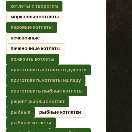
котлеты с творогом
морковные котлеты
паровые котлеты
печеночные
печеночные котлеты
пожарить котлеты
приготовить котлеты в духовке
приготовить котлеты на пару
приготовить рыбные котлеты
рецепт рыбных котлет
рыбные
рыбные котлетки
рыбные котлеты