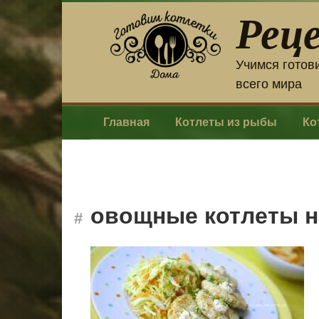
Перейти
Рец
к
контенту
Учимся готов
всего мира
Главная
Котлеты из рыбы
Ко
овощные котлеты н