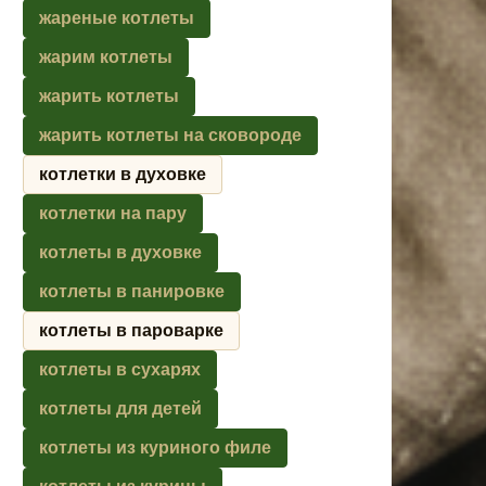
жареные котлеты
жарим котлеты
жарить котлеты
жарить котлеты на сковороде
котлетки в духовке
котлетки на пару
котлеты в духовке
котлеты в панировке
котлеты в пароварке
котлеты в сухарях
котлеты для детей
котлеты из куриного филе