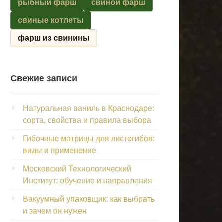
рыбный фарш
свиной фарш
свиные котлеты
фарш из свинины
Свежие записи
Натуральная ваниль в Краснодаре:
сорта, свойства и правила выбора
Гибочные матрицы для листогибов:
виды и применение
Московский Технологический
Институт: обучение и направления
Вакуумный упаковщик: как выбрать
и зачем он нужен