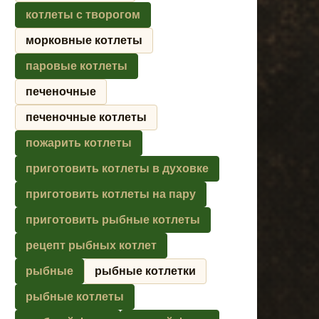
котлеты с творогом
морковные котлеты
паровые котлеты
печеночные
печеночные котлеты
пожарить котлеты
приготовить котлеты в духовке
приготовить котлеты на пару
приготовить рыбные котлеты
рецепт рыбных котлет
рыбные
рыбные котлетки
рыбные котлеты