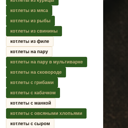
котлеты из курицы
котлеты из мяса
котлеты из рыбы
котлеты из свинины
котлеты из филе
котлеты на пару
котлеты на пару в мультиварке
котлеты на сковороде
котлеты с грибами
котлеты с кабачком
котлеты с манкой
котлеты с овсяными хлопьями
котлеты с сыром