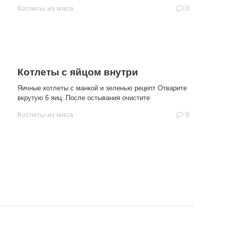
Котлеты из мяса
0
Котлеты с яйцом внутри
Яичные котлеты с манкой и зеленью рецепт Отварите
вкрутую 6 яиц. После остывания очистите
Котлеты из мяса
0