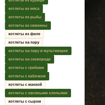
котлеты из курицы
котлеты из мяса
котлеты из рыбы
котлеты из свинины
котлеты из филе
котлеты на пару
котлеты на пару в мультиварке
котлеты на сковороде
котлеты с грибами
котлеты с кабачком
котлеты с манкой
котлеты с овсяными хлопьями
котлеты с сыром