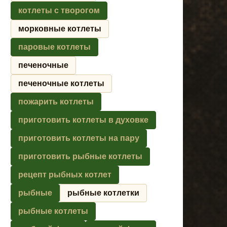
котлеты с творогом
морковные котлеты
паровые котлеты
печеночные
печеночные котлеты
пожарить котлеты
приготовить котлеты в духовке
приготовить котлеты на пару
приготовить рыбные котлеты
рецепт рыбных котлет
рыбные
рыбные котлетки
рыбные котлеты