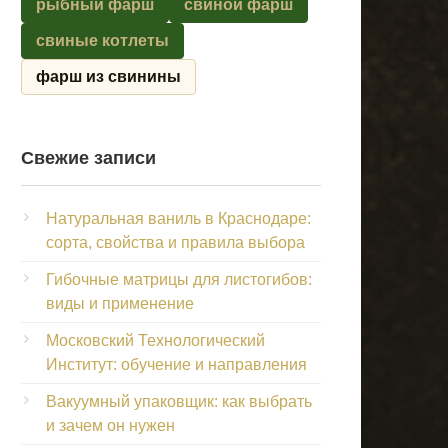
рыбный фарш
свиной фарш
свиные котлеты
фарш из свинины
Свежие записи
Натуральная ваниль в Краснодаре:
сорта, свойства и правила выбора
Гибочные матрицы для листогибов:
виды и применение
Московский Технологический
Институт: обучение и направления
Вакуумный упаковщик: как выбрать
и зачем он нужен