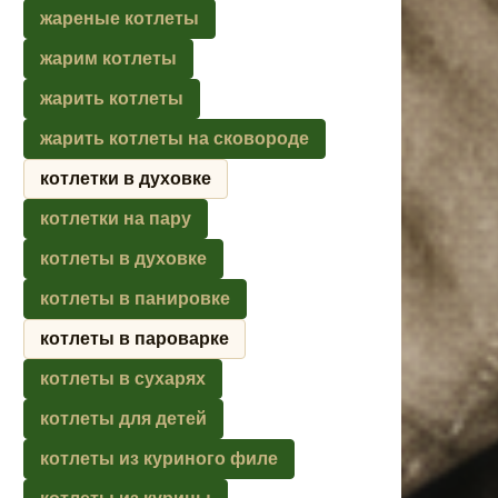
жареные котлеты
жарим котлеты
жарить котлеты
жарить котлеты на сковороде
котлетки в духовке
котлетки на пару
котлеты в духовке
котлеты в панировке
котлеты в пароварке
котлеты в сухарях
котлеты для детей
котлеты из куриного филе