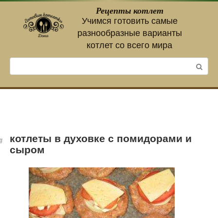
Перейти
Рецепты котлет
к
Учимся готовить самые
контенту
разнообразные варианты
котлет со всего мира
Поиск:
котлеты в духовке с помидорами и
сыром