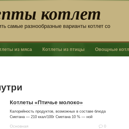
епты котлет
ить самые разнообразные варианты котлет со
тлеты из мяса
Котлеты из птицы
Овощные кот
нутри
Котлеты «Птичье молоко»
Калорийность продуктов, возможных в составе блюда
Сметана — 210 ккал/100г Сметана 10 % — ной
Основная
0