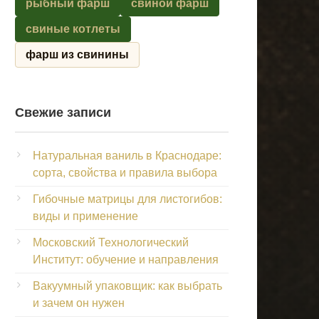
рыбный фарш
свиной фарш
свиные котлеты
фарш из свинины
Свежие записи
Натуральная ваниль в Краснодаре:
сорта, свойства и правила выбора
Гибочные матрицы для листогибов:
виды и применение
Московский Технологический
Институт: обучение и направления
Вакуумный упаковщик: как выбрать
и зачем он нужен