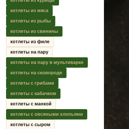
котлеты из курицы
котлеты из мяса
котлеты из рыбы
котлеты из свинины
котлеты из филе
котлеты на пару
котлеты на пару в мультиварке
котлеты на сковороде
котлеты с грибами
котлеты с кабачком
котлеты с манкой
котлеты с овсяными хлопьями
котлеты с сыром