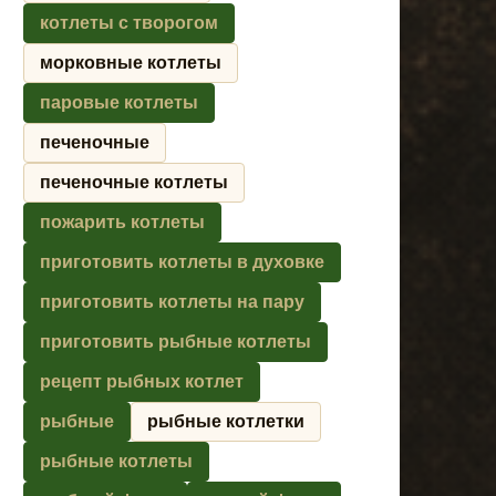
котлеты с творогом
морковные котлеты
паровые котлеты
печеночные
печеночные котлеты
пожарить котлеты
приготовить котлеты в духовке
приготовить котлеты на пару
приготовить рыбные котлеты
рецепт рыбных котлет
рыбные
рыбные котлетки
рыбные котлеты