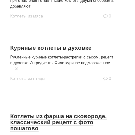
приготовления Готовят такие котлеты двумя способами:
добавляют
Котлеты из мяса
0
Куриные котлеты в духовке
Рубленные куриные котлеты-растрепки с сыром, рецепт
в духовке Ингредиенты Филе куриное подмороженное
— 3
Котлеты из птицы
0
Котлеты из фарша на сковороде,
классический рецепт с фото
пошагово