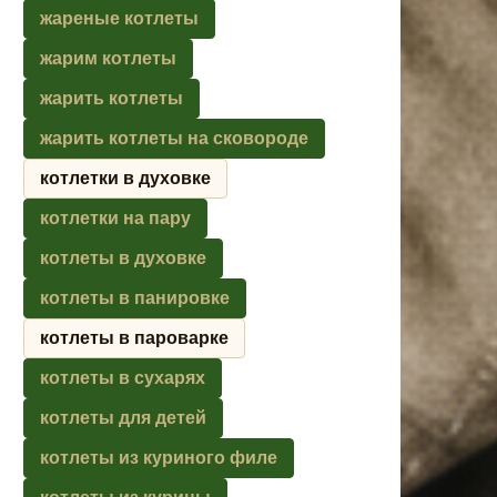
жареные котлеты
жарим котлеты
жарить котлеты
жарить котлеты на сковороде
котлетки в духовке
котлетки на пару
котлеты в духовке
котлеты в панировке
котлеты в пароварке
котлеты в сухарях
котлеты для детей
котлеты из куриного филе