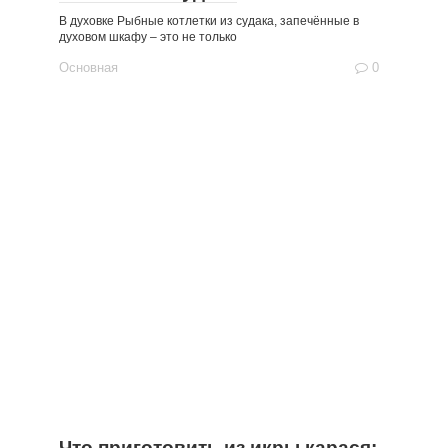
В духовке Рыбные котлетки из судака, запечённые в
духовом шкафу – это не только
Основная
0
Что приготовить из икры карася: