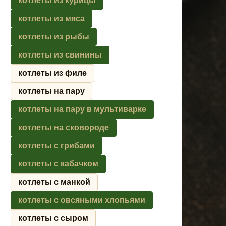
котлеты из курицы
котлеты из мяса
котлеты из рыбы
котлеты из свинины
котлеты из филе
котлеты на пару
котлеты на пару в мультиварке
котлеты на сковороде
котлеты с грибами
котлеты с кабачком
котлеты с манкой
котлеты с овсяными хлопьями
котлеты с сыром