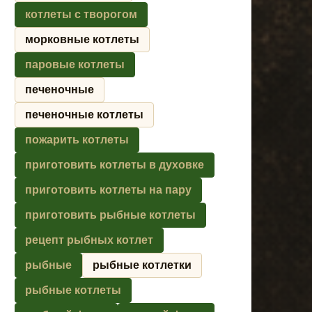
котлеты с творогом
морковные котлеты
паровые котлеты
печеночные
печеночные котлеты
пожарить котлеты
приготовить котлеты в духовке
приготовить котлеты на пару
приготовить рыбные котлеты
рецепт рыбных котлет
рыбные
рыбные котлетки
рыбные котлеты