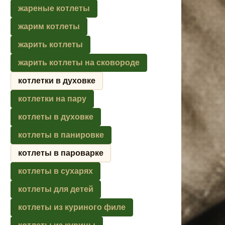
жареные котлеты
жарим котлеты
жарить котлеты
жарить котлеты на сковороде
котлетки в духовке
котлетки на пару
котлеты в духовке
котлеты в панировке
котлеты в пароварке
котлеты в сухарях
котлеты для детей
котлеты из куриного филе