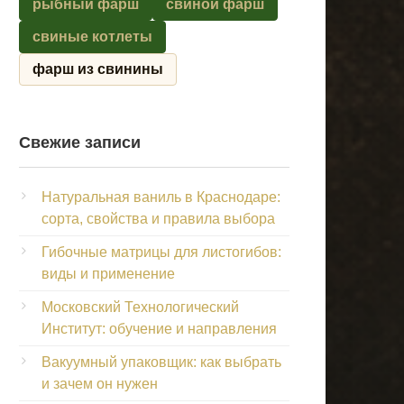
рыбный фарш
свиной фарш
свиные котлеты
фарш из свинины
Свежие записи
Натуральная ваниль в Краснодаре:
сорта, свойства и правила выбора
Гибочные матрицы для листогибов:
виды и применение
Московский Технологический
Институт: обучение и направления
Вакуумный упаковщик: как выбрать
и зачем он нужен