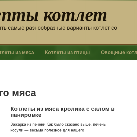
епты котлет
ить самые разнообразные варианты котлет со
тлеты из мяса
Котлеты из птицы
Овощные кот
го мяса
Котлеты из мяса кролика с салом в
панировке
Зажарка из печени Как было сказано выше, печень
косули — весьма полезное для нашего