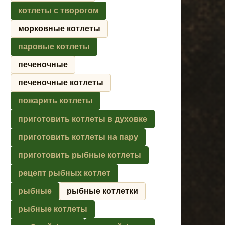
котлеты с творогом
морковные котлеты
паровые котлеты
печеночные
печеночные котлеты
пожарить котлеты
приготовить котлеты в духовке
приготовить котлеты на пару
приготовить рыбные котлеты
рецепт рыбных котлет
рыбные
рыбные котлетки
рыбные котлеты