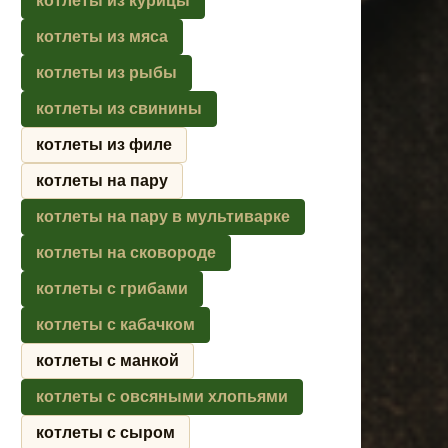
котлеты из курицы
котлеты из мяса
котлеты из рыбы
котлеты из свинины
котлеты из филе
котлеты на пару
котлеты на пару в мультиварке
котлеты на сковороде
котлеты с грибами
котлеты с кабачком
котлеты с манкой
котлеты с овсяными хлопьями
котлеты с сыром