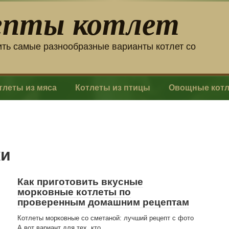
епты котлет
ить самые разнообразные варианты котлет со
тлеты из мяса
Котлеты из птицы
Овощные кот
ки
Как приготовить вкусные
морковные котлеты по
проверенным домашним рецептам
Котлеты морковные со сметаной: лучший рецепт с фото
А вот вариант для тех, кто