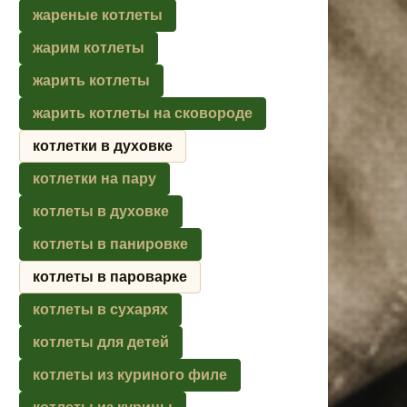
жареные котлеты
жарим котлеты
жарить котлеты
жарить котлеты на сковороде
котлетки в духовке
котлетки на пару
котлеты в духовке
котлеты в панировке
котлеты в пароварке
котлеты в сухарях
котлеты для детей
котлеты из куриного филе