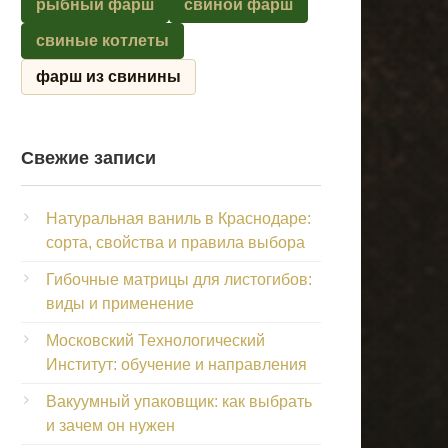
рыбный фарш
свиной фарш
свиные котлеты
фарш из свинины
Свежие записи
Натуральная ваниль в Краснодаре:
сорта, свойства и правила выбора
Гибочные матрицы для листогибов:
виды и применение
Московский Технологический
Институт: обучение и направления
Вакуумный упаковщик: как выбрать
и зачем он нужен