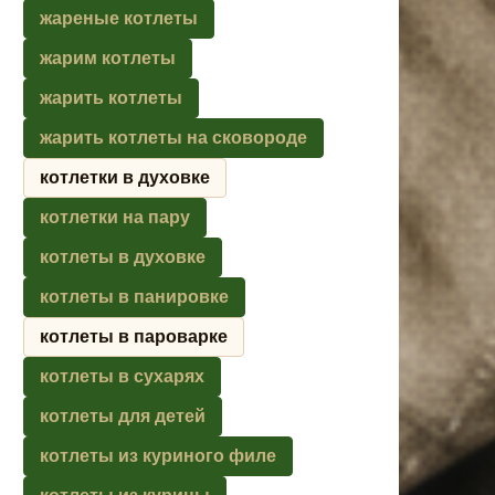
жареные котлеты
жарим котлеты
жарить котлеты
жарить котлеты на сковороде
котлетки в духовке
котлетки на пару
котлеты в духовке
котлеты в панировке
котлеты в пароварке
котлеты в сухарях
котлеты для детей
котлеты из куриного филе