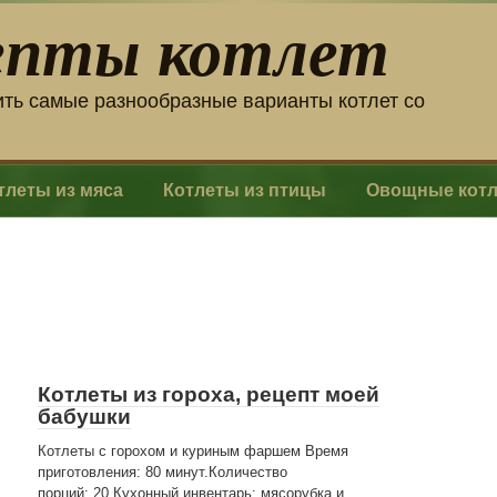
епты котлет
ить самые разнообразные варианты котлет со
тлеты из мяса
Котлеты из птицы
Овощные кот
Котлеты из гороха, рецепт моей
бабушки
Котлеты с горохом и куриным фаршем Время
приготовления: 80 минут.Количество
порций: 20.Кухонный инвентарь: мясорубка и