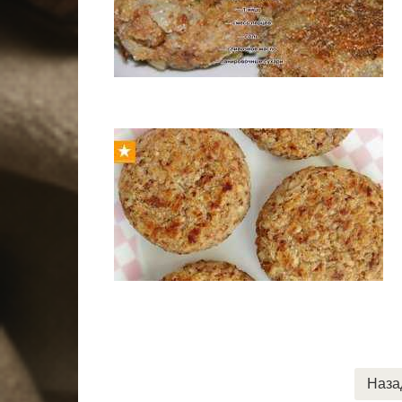
Пагинация
Наза
записей