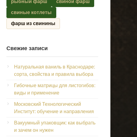
рыбный фарш
свиной фарш
свиные котлеты
фарш из свинины
Свежие записи
Натуральная ваниль в Краснодаре:
сорта, свойства и правила выбора
Гибочные матрицы для листогибов:
виды и применение
Московский Технологический
Институт: обучение и направления
Вакуумный упаковщик: как выбрать
и зачем он нужен