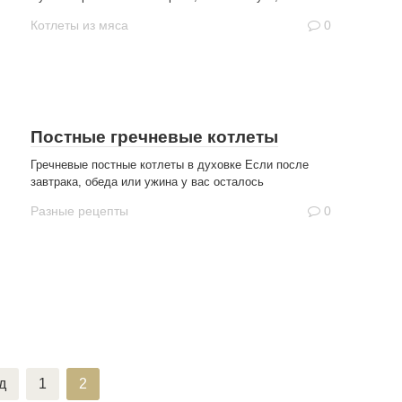
Котлеты из мяса
0
Постные гречневые котлеты
Гречневые постные котлеты в духовке Если после
завтрака, обеда или ужина у вас осталось
Разные рецепты
0
д
1
2