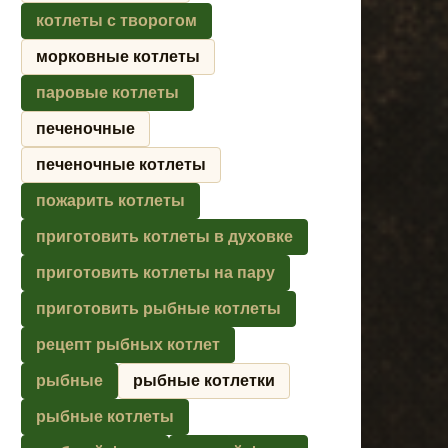
котлеты с творогом
морковные котлеты
паровые котлеты
печеночные
печеночные котлеты
пожарить котлеты
приготовить котлеты в духовке
приготовить котлеты на пару
приготовить рыбные котлеты
рецепт рыбных котлет
рыбные
рыбные котлетки
рыбные котлеты