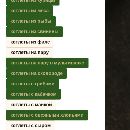
котлеты из курицы
котлеты из мяса
котлеты из рыбы
котлеты из свинины
котлеты из филе
котлеты на пару
котлеты на пару в мультиварке
котлеты на сковороде
котлеты с грибами
котлеты с кабачком
котлеты с манкой
котлеты с овсяными хлопьями
котлеты с сыром