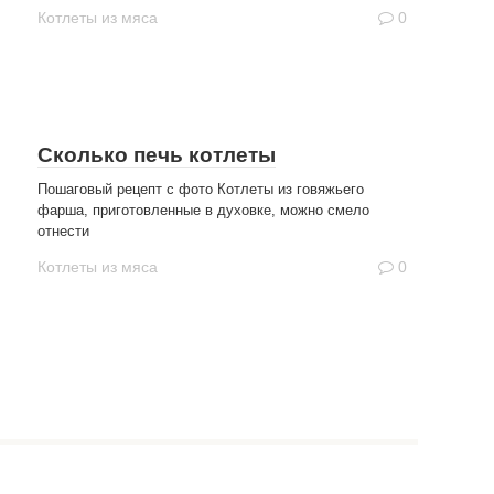
Котлеты из мяса
0
Сколько печь котлеты
Пошаговый рецепт с фото Котлеты из говяжьего
фарша, приготовленные в духовке, можно смело
отнести
Котлеты из мяса
0