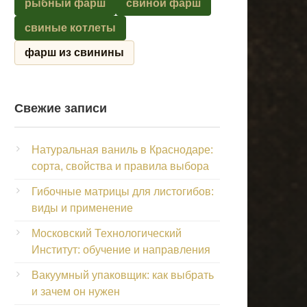
рыбный фарш
свиной фарш
свиные котлеты
фарш из свинины
Свежие записи
Натуральная ваниль в Краснодаре:
сорта, свойства и правила выбора
Гибочные матрицы для листогибов:
виды и применение
Московский Технологический
Институт: обучение и направления
Вакуумный упаковщик: как выбрать
и зачем он нужен