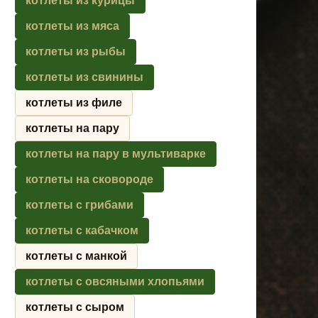
котлеты из курицы
котлеты из мяса
котлеты из рыбы
котлеты из свинины
котлеты из филе
котлеты на пару
котлеты на пару в мультиварке
котлеты на сковороде
котлеты с грибами
котлеты с кабачком
котлеты с манкой
котлеты с овсяными хлопьями
котлеты с сыром