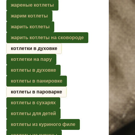
жареные котлеты
жарим котлеты
жарить котлеты
жарить котлеты на сковороде
котлетки в духовке
котлетки на пару
котлеты в духовке
котлеты в панировке
котлеты в пароварке
котлеты в сухарях
котлеты для детей
котлеты из куриного филе