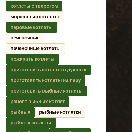
котлеты с творогом
морковные котлеты
паровые котлеты
печеночные
печеночные котлеты
пожарить котлеты
приготовить котлеты в духовке
приготовить котлеты на пару
приготовить рыбные котлеты
рецепт рыбных котлет
рыбные
рыбные котлетки
рыбные котлеты