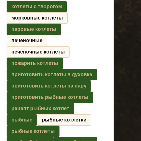
котлеты с творогом
морковные котлеты
паровые котлеты
печеночные
печеночные котлеты
пожарить котлеты
приготовить котлеты в духовке
приготовить котлеты на пару
приготовить рыбные котлеты
рецепт рыбных котлет
рыбные
рыбные котлетки
рыбные котлеты