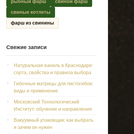
рыбный фарш
свиной фарш
свиные котлеты
фарш из свинины
Свежие записи
Натуральная ваниль в Краснодаре:
сорта, свойства и правила выбора
Гибочные матрицы для листогибов:
виды и применение
Московский Технологический
Институт: обучение и направления
Вакуумный упаковщик: как выбрать
и зачем он нужен