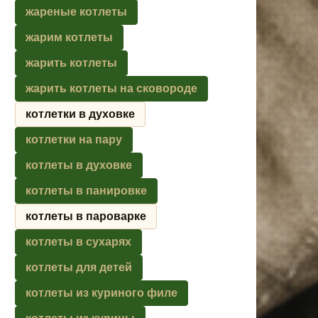
жареные котлеты
жарим котлеты
жарить котлеты
жарить котлеты на сковороде
котлетки в духовке
котлетки на пару
котлеты в духовке
котлеты в панировке
котлеты в пароварке
котлеты в сухарях
котлеты для детей
котлеты из куриного филе