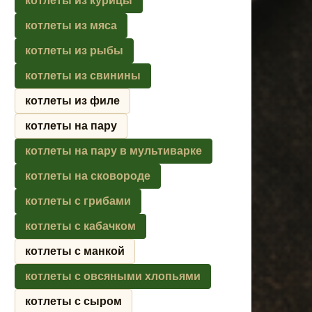
котлеты из курицы
котлеты из мяса
котлеты из рыбы
котлеты из свинины
котлеты из филе
котлеты на пару
котлеты на пару в мультиварке
котлеты на сковороде
котлеты с грибами
котлеты с кабачком
котлеты с манкой
котлеты с овсяными хлопьями
котлеты с сыром