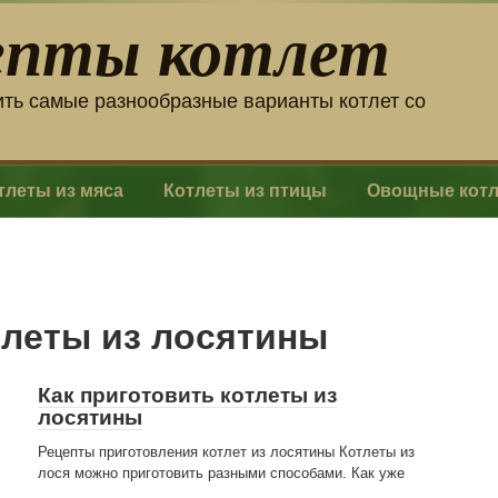
епты котлет
ить самые разнообразные варианты котлет со
тлеты из мяса
Котлеты из птицы
Овощные кот
тлеты из лосятины
Как приготовить котлеты из
лосятины
Рецепты приготовления котлет из лосятины Котлеты из
лося можно приготовить разными способами. Как уже