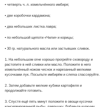
• четверть ч. л. измельчённого имбиря;
• две коробочки кардамона;
• два небольших листка лавра;
• по небольшой щепоти «Чили» и корицы;
• 30 гр. натурального масла или застывших сливок.
1. На небольшом огне хорошо прогрейте сковороду и
растопите в ней сливки или масло. Положите в него
измельчённый ножом чеснок и нарезанный мелкими
кусочками лук. Посыпьте имбирём и слегка спассеруйте.
2. Затем добавьте мелкие кубики картофеля и
продолжайте готовить.
3. Спустя ещё пять минут положите в овощи кусочки
консервированной рыбы, лаврушку. Добавьте куркуму,