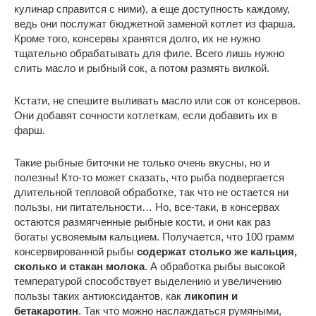
кулинар справится с ними), а еще доступность каждому,
ведь они послужат бюджетной заменой котлет из фарша.
Кроме того, консервы хранятся долго, их не нужно
тщательно обрабатывать для филе. Всего лишь нужно
слить масло и рыбный сок, а потом размять вилкой.
Кстати, не спешите выливать масло или сок от консервов.
Они добавят сочности котлеткам, если добавить их в
фарш.
Такие рыбные биточки не только очень вкусны, но и
полезны! Кто-то может сказать, что рыба подвергается
длительной тепловой обработке, так что не остается ни
пользы, ни питательности… Но, все-таки, в консервах
остаются размягченные рыбные кости, и они как раз
богаты усвояемым кальцием. Получается, что 100 грамм
консервированной рыбы
содержат столько же кальция,
сколько и стакан молока
. А обработка рыбы высокой
температурой способствует выделению и увеличению
пользы таких антиоксидантов, как
ликопин и
бетакаротин
. Так что можно наслаждаться румяными,