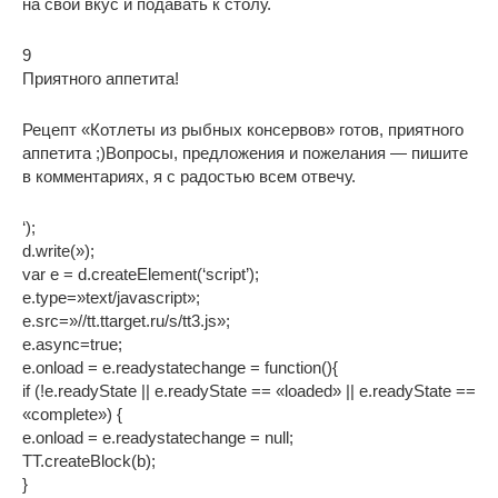
на свой вкус и подавать к столу.
9
Приятного аппетита!
Рецепт «Котлеты из рыбных консервов» готов, приятного
аппетита ;)Вопросы, предложения и пожелания — пишите
в комментариях, я с радостью всем отвечу.
‘);
d.write(»);
var e = d.createElement(‘script’);
e.type=»text/javascript»;
e.src=»//tt.ttarget.ru/s/tt3.js»;
e.async=true;
e.onload = e.readystatechange = function(){
if (!e.readyState || e.readyState == «loaded» || e.readyState ==
«complete») {
e.onload = e.readystatechange = null;
TT.createBlock(b);
}