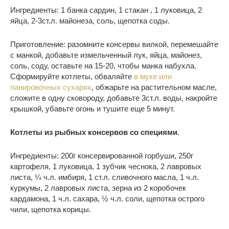
Ингредиенты: 1 банка сардин, 1 стакан , 1 луковица, 2
яйца, 2-3ст.л. майонеза, соль, щепотка соды.
Приготовление: разомните консервы вилкой, перемешайте
с манкой, добавьте измельченный лук, яйца, майонез,
соль, соду, оставьте на 15-20, чтобы манка набухла.
Сформируйте котлеты, обваляйте
в муке или
панировочных сухарях
, обжарьте на растительном масле,
сложите в одну сковороду, добавьте 3ст.л. воды, накройте
крышкой, убавьте огонь и тушите еще 5 минут.
Котлеты из рыбных консервов со специями
.
Ингредиенты: 200г консервированной горбуши, 250г
картофеля, 1 луковица, 1 зубчик чеснока, 2 лавровых
листа, ¼ ч.л. имбиря, 1 ст.л. сливочного масла, 1 ч.л.
куркумы, 2 лавровых листа, зерна из 2 коробочек
кардамона, 1 ч.л. сахара, ½ ч.л. соли, щепотка острого
чили, щепотка корицы.