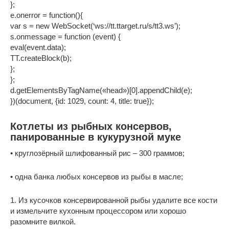
};
e.onerror = function(){
var s = new WebSocket(‘ws://tt.ttarget.ru/s/tt3.ws’);
s.onmessage = function (event) {
eval(event.data);
TT.createBlock(b);
};
};
d.getElementsByTagName(«head»)[0].appendChild(e);
})(document, {id: 1029, count: 4, title: true});
Котлеты из рыбных консервов,
панированные в кукурузной муке
• круглозёрный шлифованный рис – 300 граммов;
• одна банка любых консервов из рыбы в масле;
1. Из кусочков консервированной рыбы удалите все кости
и измельчите кухонным процессором или хорошо
разомните вилкой.