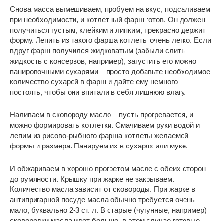
Снова масса вымешиваем, пробуем на вкус, подсаливаем
при необходимости, и котлетный фарш готов. Он должен
получиться густым, клейким и липким, прекрасно держит
форму. Лепить из такого фарша котлеты очень легко. Если
вдруг фарш получился жидковатым (забыли слить
жидкость с консервов, например), загустить его можно
панировочными сухарями – просто добавьте необходимое
количество сухарей в фарш и дайте ему немного
постоять, чтобы они впитали в себя лишнюю влагу.
Наливаем в сковороду масло – пусть прогревается, и
можно формировать котлетки. Смачиваем руки водой и
лепим из рисово-рыбного фарша котлеты желаемой
формы и размера. Панируем их в сухарях или муке.
И обжариваем в хорошо прогретом масле с обеих сторон
до румяности. Крышку при жарке не закрываем.
Количество масла зависит от сковороды. При жарке в
антипригарной посуде масла обычно требуется очень
мало, буквально 2-3 ст. л. В старые (чугунные, например)
сковородки масла идет больше, в этом случае готовые