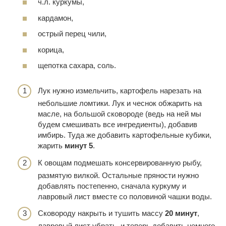
ч.л. куркумы,
кардамон,
острый перец чили,
корица,
щепотка сахара, соль.
Лук нужно измельчить, картофель нарезать на
небольшие ломтики. Лук и чеснок обжарить на
масле, на большой сковороде (ведь на ней мы
будем смешивать все ингредиенты), добавив
имбирь. Туда же добавить картофельные кубики,
жарить
минут 5
.
К овощам подмешать консервированную рыбу,
размятую вилкой. Остальные пряности нужно
добавлять постепенно, сначала куркуму и
лавровый лист вместе со половиной чашки воды.
Сковороду накрыть и тушить массу
20 минут
,
лавровый лист убрать, и теперь добавить немного