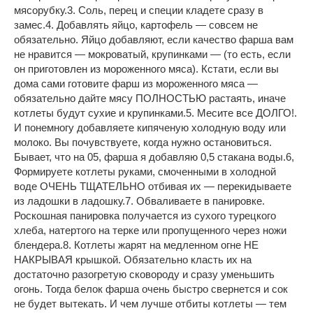
мясорубку.3. Соль, перец и специи кладете сразу в
замес.4. Добавлять яйцо, картофель — совсем не
обязательно. Яйцо добавляют, если качество фарша вам
не нравится — мокроватый, крупинками — (то есть, если
он приготовлен из мороженного мяса). Кстати, если вы
дома сами готовите фарш из мороженного мяса —
обязательно дайте мясу ПОЛНОСТЬЮ растаять, иначе
котлеты будут сухие и крупинками.5. Месите все ДОЛГО!.
И понемногу добавляете кипяченую холодную воду или
молоко. Вы почувствуете, когда нужно остановиться.
Бывает, что на 05, фарша я добавляю 0,5 стакана воды.6,
Формируете котлеты руками, смоченными в холодной
воде ОЧЕНЬ ТЩАТЕЛЬНО отбивая их — перекидываете
из ладошки в ладошку.7. Обваливаете в панировке.
Роскошная панировка получается из сухого турецкого
хлеба, натертого на терке или пропущенного через ножи
блендера.8. Котлеты жарят на медленном огне НЕ
НАКРЫВАЯ крышкой. Обязательно класть их на
достаточно разогретую сковороду и сразу уменьшить
огонь. Тогда белок фарша очень быстро свернется и сок
не будет вытекать. И чем лучше отбиты котлеты — тем