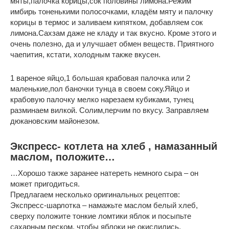
мяты,палочка корицы,сок половины лимона.Режим
имбирь тоненькими полосочками, кладём мяту и палочку
корицы в термос и заливаем кипятком, добавляем сок
лимона.Сахзам даже не кладу и так вкусно. Кроме этого и
очень полезно, да и улучшает обмен веществ. Приятного
чаепития, кстати, холодным также вкусен.
1 вареное яйцо,1 большая крабовая палочка или 2
маленькие,пол баночки тунца в своем соку.Яйцо и
крабовую палочку мелко нарезаем кубиками, тунец
разминаем вилкой. Солим,перчим по вкусу. Заправляем
дюкановским майонезом.
Экспресс- котлета на хлеб , намазанный
маслом, положите…
…Хорошо также заранее натереть немного сыра – он
может пригодиться.
Предлагаем несколько оригинальных рецептов:
Экспресс-шарлотка – намажьте маслом белый хлеб,
сверху положите тонкие ломтики яблок и посыпьте
сахарным песком, чтобы яблоки не окислились.