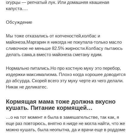
огурцы — репчатый лук. Или домашняя квашеная
капуста….
Обсуждение
Мы тоже отказались от копченостей,колбас и
майонеза.Маргарин я никогда не покупала-только масло
сливочное не меньше 82.5% жирности.Колбасу пытаюсь
делать сама,а вместо майонеза сметану едим.
Нормально питались.Но про костную муку это перебор,
издержки максимализма. Плохо когда хорошее доводится
до абсурда. Скорей всего эту муку черте из чего делали.
Никак не деликатес.
Кормящая мама тоже должна вкусно
кушать. Питание кормящей…
…о на тот момент я была в замешательстве, так как, я
еще раз повторюсь, внятно я нигде не могла найти, что же
можно кушать, была неопытна, да и врачи еще в роддоме