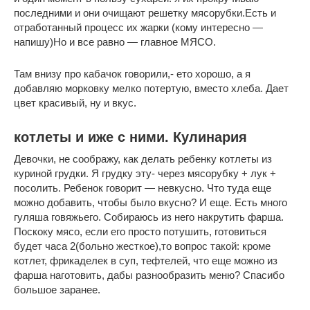
последними и они очищают решетку мясорубки.Есть и
отработанный процесс их жарки (кому интересно —
напишу)Но и все равно — главное МЯСО.
Там внизу про кабачок говорили,- ето хорошо, а я
добавляю морковку мелко потертую, вместо хлеба. Дает
цвет красивый, ну и вкус.
котлеты и иже с ними. Кулинария
Девочки, не соображу, как делать ребенку котлеты из
куриной грудки. Я грудку эту- через мясорубку + лук +
посолить. Ребенок говорит — невкусно. Что туда еще
можно добавить, чтобы было вкусно? И еще. Есть много
гуляша говяжьего. Собираюсь из него накрутить фарша.
Поскоку мясо, если его просто потушить, готовиться
будет часа 2(больно жесткое),то вопрос такой: кроме
котлет, фрикаделек в суп, тефтелей, что еще можно из
фарша наготовить, дабы разнообразить меню? Спасибо
большое заранее.