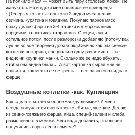
На полкило мася — может быть пару столовых ложек. Не
жалуются. Но и едоки мне попались не привереды
:-)Теперь я котлеты только из 3 видов мяса делаю —
свинина, курятина и говядина. Покупаю парное мясо,
сразу делаю фарш на 3-4 готовки и в морозильник
порциями в пакетиках отправляю. Специи, лук и
остальное потом, после разморозки добавляю (потому как
лук не во все творения добавляю).Сейчас как раз свежие
котлетки пожарила, специально одну разломила — не
видно ни крупинки манки. Сколько же ее надо вбухать,
чтобы она видна была… А вот картошка сырая мне не
нравится, как мелко ее не трешь — все равно она видна в
фарше.
Воздушные котлетки -как. Кулинария
Как сделать котлеты более «воздушными»? У меня
всегда получаются очень крепко сбитые, жесткие. Делаю
из свино-говяжьего фарша, яйца, специй-зелени и хлеба,
размоченного в молоке. Чего надо добавить, чтобы они
получились порыхлее и помягче?