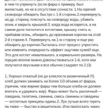
в чем-то упрекнуть (если фарш к примеру, был
жилистым), но не в отсутствии сочности. 1.На горячей
сковороде обжарить быстро с 1-й стороны.2.перевернуть
на др. сторону, плеснуть на сковороду воды, убавить
огонь и закрыть крышкой.3. когда вода испарится, а на
самом деле поглотится котлетами, крышку снять и,
прибавив огонь, обжарить до оразования корочки на этой
2-й стороне.4. Перевернуть на 1-ю сторону и еще раз
обжарить до корочки.Пыталась этот процесс упростить
или изменить очередность эффект ощутимо хужеИ еще.
Это для котлет немаленького, а нормального размера. На
порцию вполне можно довольствоваться 1-й, хотя они
получатся вкусными и все обычно съедают по 2 (3)
1. Хорошо отжатый (не до клеклости размоченный !!!)
хлеб должен занимать на более 1\3 объема от фарша.
(причем, чем жирнее фарш-тем больше хлеба-он должен
впитать и удержать жир). Фарш может быть различный —
говядина, телятина, свинина, смесь свинины и говядины
— котлетные принципы едины.2. Лук лучше всего тереть
на терке — быстро и решительно. Или пропускать через