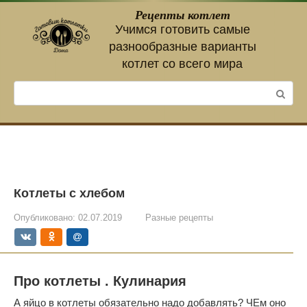
Перейти
Рецепты котлет
к
Учимся готовить самые
контенту
разнообразные варианты
котлет со всего мира
Поиск:
Котлеты с хлебом
Опубликовано:
02.07.2019
Разные рецепты
Про котлеты . Кулинария
А яйцо в котлеты обязательно надо добавлять? ЧЕм оно