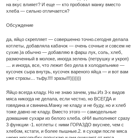
на вкус влияет? И еще — кто пробовал манку вместо
хлеба — сильно отличается?
Обсуждение
да, яйцо скрепляет — совершенно точно.сегодня делала
котлеты, добавляла кабачок — очень сочные и совсем не
сухие.)а обычно — добавляю в фарш лук, соль, хлеб,
размоченный в молоке, иногда зелень (петрушку и укроп)
… и иногда, все, что лежит без дела в холодильнике —
кусочек сыра внутрь, кусочек вареного яйца — и вот вам
уже стразы… тьфу.!!!! зразы!!!)))))))
Яйцо всегда кладу. Но не знаю зачем, увы.Из 3-х видов
мяса никогда не делала, если честно, но ВСЕГДА и
говядина и свинина.Манку не кладу и не буду, но и хлеб
тоже давно не кладу. Вместо этого — самодельные
домашние сухари из белого хлеба. оНИ выполняют сразу
3 функции -1. котлеты с ними ГОРАЗДО вкуснее, чем с
хлебом, кстати, и более пышные.2. я сухари после мяса
через мясорубку попускаю и они очищают от мяса