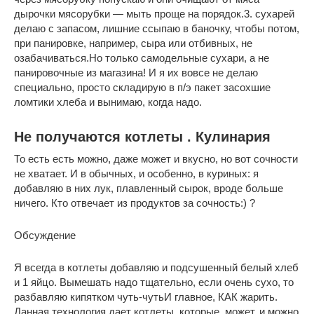
дырочки мясорубки — мыть проще на порядок.3. сухарей
делаю с запасом, лишние ссыпаю в баночку, чтобы потом,
при панировке, например, сыра или отбивных, не
озабачиваться.Но только самодельные сухари, а не
панировочные из магазина! И я их вовсе не делаю
специально, просто складирую в п/э пакет засохшие
ломтики хлеба и вынимаю, когда надо.
Не получаются котлеты . Кулинария
То есть есть можно, даже может и вкусно, но вот сочности
не хватает. И в обычных, и особенно, в куриных: я
добавляю в них лук, плавленный сырок, вроде больше
ничего. Кто отвечает из продуктов за сочность:) ?
Обсуждение
Я всегда в котлеты добавляю и подсушенный белый хлеб
и 1 яйцо. Вымешать надо тщательно, если очень сухо, то
разбавляю кипятком чуть-чутьИ главное, КАК жарить.
Данная технология дает котлеты, которые, может, и можно