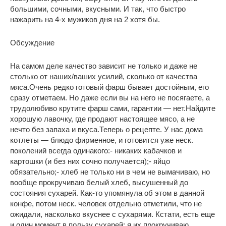
большими, сочными, вкусными. И так, что быстро
нажарить на 4-х мужиков дня на 2 хотя бы.
Обсуждение
На самом деле качество зависит не только и даже не
столько от наших/ваших усилий, сколько от качества
мяса.Очень редко готовый фарш бывает достойным, его
сразу отметаем. Но даже если вы на него не посягаете, а
трудолюбиво крутите фарш сами, гарантии — нет.Найдите
хорошую лавочку, где продают настоящее мясо, а не
нечто без запаха и вкуса.Теперь о рецепте. У нас дома
котлеты — блюдо фирменное, и готовится уже неск.
поколений всегда одинакого:- никаких кабачков и
картошки (и без них сочно получается);- яйцо
обязательно;- хлеб не только ни в чем не вымачиваю, но
вообще прокручиваю белый хлеб, высушенный до
состояния сухарей. Как-то упомянула об этом в данной
конфе, потом неск. человек отдельно отметили, что не
ожидали, насколько вкуснее с сухарями. Кстати, есть еще
и один момент в пользу сухарей: я их прокручиваю