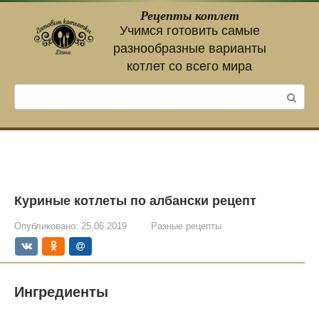
Перейти
Рецепты котлет
к
Учимся готовить самые
контенту
разнообразные варианты
котлет со всего мира
Поиск:
Куриные котлеты по албански рецепт
Опубликовано:
25.06.2019
Разные рецепты
Ингредиенты