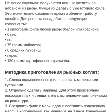
Не менее вкусными получаются нежные котлеты по-
албански из рыбы. Лучше их делать с уже готового филе.
Это значительно сэкономит время и облегчит работу
хозяйки. Для рецепта понадобятся следующие
компоненты:
• 1 килограмм филе любой рыбы (белой или красной);
• 6 яиц;
• соль;
• 75 грамм майонеза;
• 6 средних луковиц;
• перец;
• 180 грамм картофельного крахмала.
Методика приготовления рыбных котлет:
1. Слегка подмороженное филе нарезать маленькими
кусочками.
2. Отдельно сделать маринад. Для этого произвольно
покрошить лук и смешать его с остальными компонентами
по рецептуре.
3. Соединить филе с маринадом и поставить полученную
массу в холодильник, как минимум, на 3 часа. Идеальный