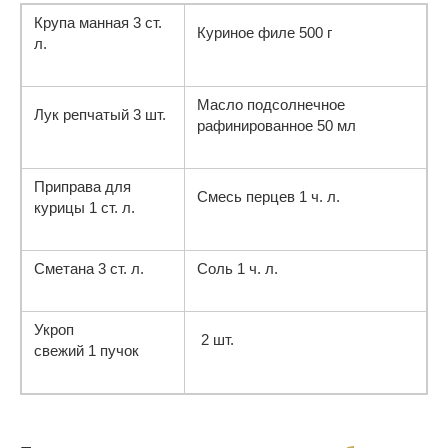
Крупа манная
3
ст.
Куриное филе
500
г
л.
Масло подсолнечное
Лук репчатый
3
шт.
рафинированное
50
мл
Приправа для
Смесь перцев
1
ч. л.
курицы
1
ст. л.
Сметана
3
ст. л.
Соль
1
ч. л.
Укроп
2
шт.
свежий
1
пучок