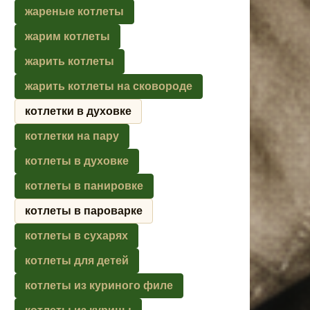
жареные котлеты
жарим котлеты
жарить котлеты
жарить котлеты на сковороде
котлетки в духовке
котлетки на пару
котлеты в духовке
котлеты в панировке
котлеты в пароварке
котлеты в сухарях
котлеты для детей
котлеты из куриного филе