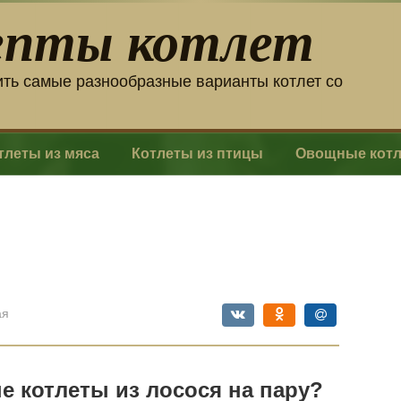
епты котлет
ить самые разнообразные варианты котлет со
тлеты из мяса
Котлеты из птицы
Овощные кот
ая
е котлеты из лосося на пару?