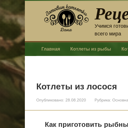
Перейти
Рец
к
контенту
Учимся готов
всего мира
Главная
Котлеты из рыбы
Ко
Котлеты из лосося
Опубликовано:
28.08.2020
Рубрика:
Основн
Как приготовить рыбны