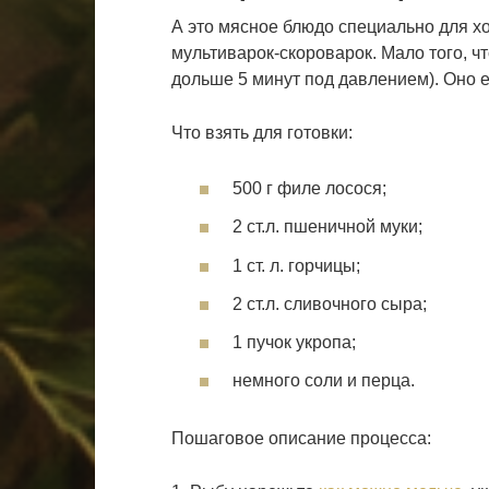
А это мясное блюдо специально для хо
мультиварок-скороварок. Мало того, ч
дольше 5 минут под давлением). Оно ещ
Что взять для готовки:
500 г филе лосося;
2 ст.л. пшеничной муки;
1 ст. л. горчицы;
2 ст.л. сливочного сыра;
1 пучок укропа;
немного соли и перца.
Пошаговое описание процесса: