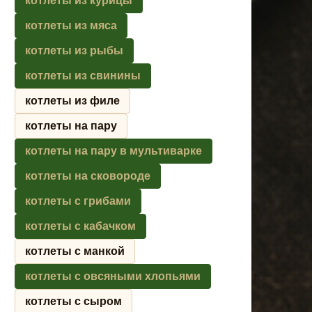
котлеты из курицы
котлеты из мяса
котлеты из рыбы
котлеты из свинины
котлеты из филе
котлеты на пару
котлеты на пару в мультиварке
котлеты на сковороде
котлеты с грибами
котлеты с кабачком
котлеты с манкой
котлеты с овсяными хлопьями
котлеты с сыром