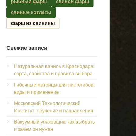
рыбный фарш
свиной фарш
свиные котлеты
фарш из свинины
Свежие записи
Натуральная ваниль в Краснодаре:
сорта, свойства и правила выбора
Гибочные матрицы для листогибов:
виды и применение
Московский Технологический
Институт: обучение и направления
Вакуумный упаковщик: как выбрать
и зачем он нужен