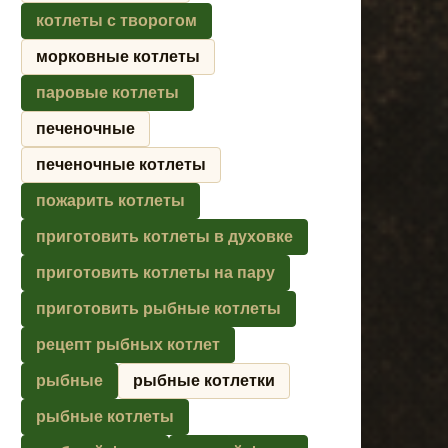
котлеты с творогом
морковные котлеты
паровые котлеты
печеночные
печеночные котлеты
пожарить котлеты
приготовить котлеты в духовке
приготовить котлеты на пару
приготовить рыбные котлеты
рецепт рыбных котлет
рыбные
рыбные котлетки
рыбные котлеты