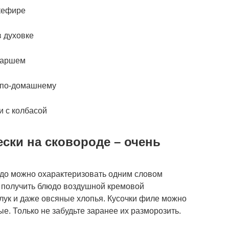
 кефире
в духовке
 фаршем
е по-домашнему
и с колбасой
ески на сковороде – очень
юдо можно охарактеризовать одним словом
ы получить блюдо воздушной кремовой
 лук и даже овсяные хлопья. Кусочки филе можно
. Только не забудьте заранее их разморозить.