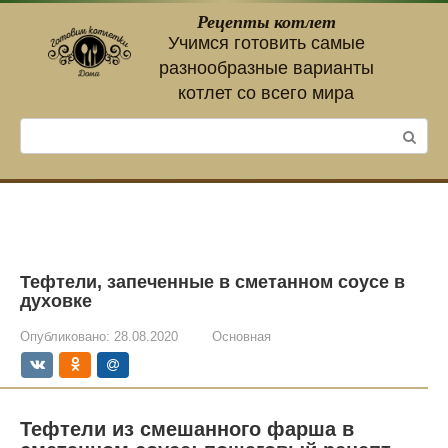
Перейти
Рецепты котлет
к
Учимся готовить самые
контенту
разнообразные варианты
котлет со всего мира
Поиск:
Тефтели, запеченные в сметанном соусе в
духовке
Опубликовано:
28.08.2020
Основная
Тефтели из смешанного фарша в