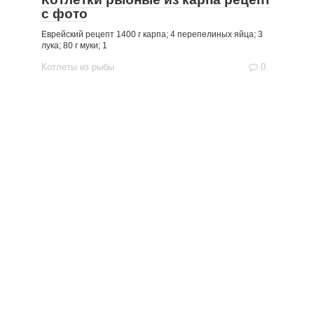
с фото
Еврейский рецепт 1400 г карпа; 4 перепелиных яйца; 3
лука; 80 г муки; 1
Котлеты из рыбы
0