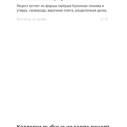
Рецепт котлет из фарша горбуши Кухонная техника и
утварь: сковорода, варочная плита, разделочная доска,
Котлеты из рыбы
0
Котлетки рыбные из карпа рецепт