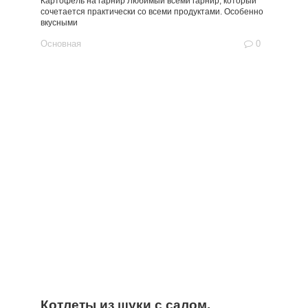
Картофель на гарнир Любимый всеми гарнир, который
сочетается практически со всеми продуктами. Особенно
вкусными
Основная
0
Котлеты из щуки с салом.