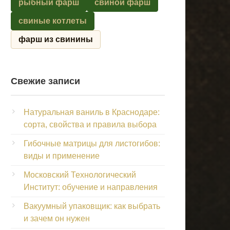
рыбный фарш
свиной фарш
свиные котлеты
фарш из свинины
Свежие записи
Натуральная ваниль в Краснодаре:
сорта, свойства и правила выбора
Гибочные матрицы для листогибов:
виды и применение
Московский Технологический
Институт: обучение и направления
Вакуумный упаковщик: как выбрать
и зачем он нужен