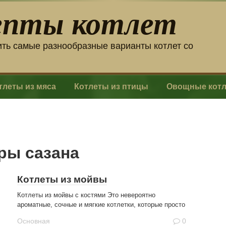
епты котлет
ить самые разнообразные варианты котлет со
тлеты из мяса
Котлеты из птицы
Овощные кот
кры сазана
Котлеты из мойвы
Котлеты из мойвы с костями Это невероятно
ароматные, сочные и мягкие котлетки, которые просто
Основная
0