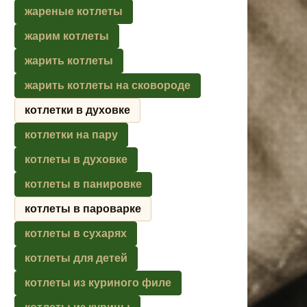
жареные котлеты
жарим котлеты
жарить котлеты
жарить котлеты на сковороде
котлетки в духовке
котлетки на пару
котлеты в духовке
котлеты в панировке
котлеты в пароварке
котлеты в сухарях
котлеты для детей
котлеты из куриного филе