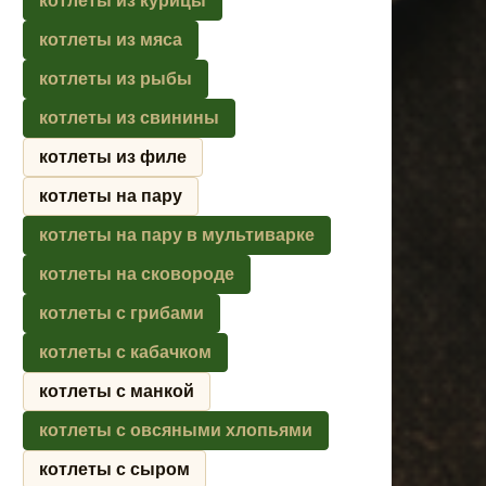
котлеты из курицы
котлеты из мяса
котлеты из рыбы
котлеты из свинины
котлеты из филе
котлеты на пару
котлеты на пару в мультиварке
котлеты на сковороде
котлеты с грибами
котлеты с кабачком
котлеты с манкой
котлеты с овсяными хлопьями
котлеты с сыром