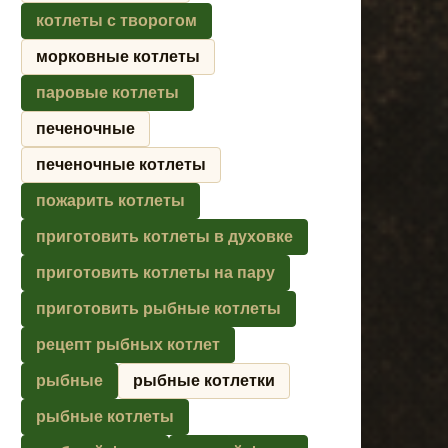
котлеты с творогом
морковные котлеты
паровые котлеты
печеночные
печеночные котлеты
пожарить котлеты
приготовить котлеты в духовке
приготовить котлеты на пару
приготовить рыбные котлеты
рецепт рыбных котлет
рыбные
рыбные котлетки
рыбные котлеты