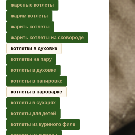
жареные котлеты
жарим котлеты
жарить котлеты
жарить котлеты на сковороде
котлетки в духовке
котлетки на пару
котлеты в духовке
котлеты в панировке
котлеты в пароварке
котлеты в сухарях
котлеты для детей
котлеты из куриного филе