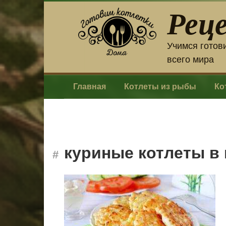
Перейти
Рец
к
контенту
Учимся готов
всего мира
Главная
Котлеты из рыбы
Ко
куриные котлеты в