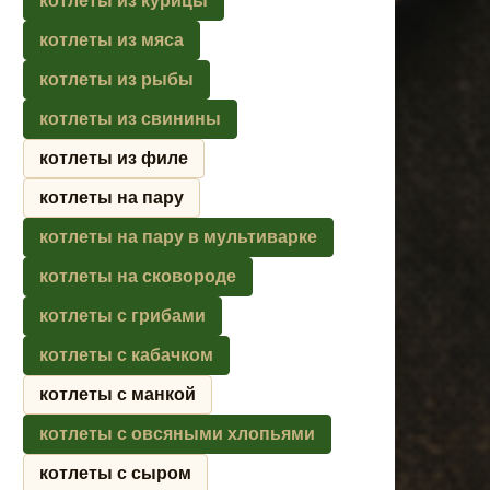
котлеты из курицы
котлеты из мяса
котлеты из рыбы
котлеты из свинины
котлеты из филе
котлеты на пару
котлеты на пару в мультиварке
котлеты на сковороде
котлеты с грибами
котлеты с кабачком
котлеты с манкой
котлеты с овсяными хлопьями
котлеты с сыром