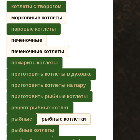
котлеты с творогом
морковные котлеты
паровые котлеты
печеночные
печеночные котлеты
пожарить котлеты
приготовить котлеты в духовке
приготовить котлеты на пару
приготовить рыбные котлеты
рецепт рыбных котлет
рыбные
рыбные котлетки
рыбные котлеты