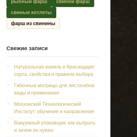
рыбный фарш
свиной фарш
свиные котлеты
фарш из свинины
Свежие записи
Натуральная ваниль в Краснодаре:
сорта, свойства и правила выбора
Гибочные матрицы для листогибов:
виды и применение
Московский Технологический
Институт: обучение и направления
Вакуумный упаковщик: как выбрать
и зачем он нужен