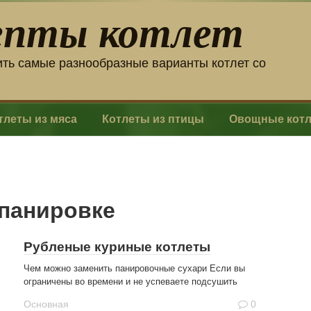
епты котлет
ить самые разнообразные варианты котлет со
тлеты из мяса
Котлеты из птицы
Овощные кот
 панировке
Рубленые куриные котлеты
Чем можно заменить панировочные сухари Если вы
ограничены во времени и не успеваете подсушить
Основная
0