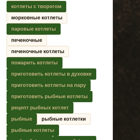
котлеты с творогом
морковные котлеты
паровые котлеты
печеночные
печеночные котлеты
пожарить котлеты
приготовить котлеты в духовке
приготовить котлеты на пару
приготовить рыбные котлеты
рецепт рыбных котлет
рыбные
рыбные котлетки
рыбные котлеты