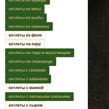
котлеты из курицы
котлеты из мяса
котлеты из рыбы
котлеты из свинины
котлеты из филе
котлеты на пару
котлеты на пару в мультиварке
котлеты на сковороде
котлеты с грибами
котлеты с кабачком
котлеты с манкой
котлеты с овсяными хлопьями
котлеты с сыром