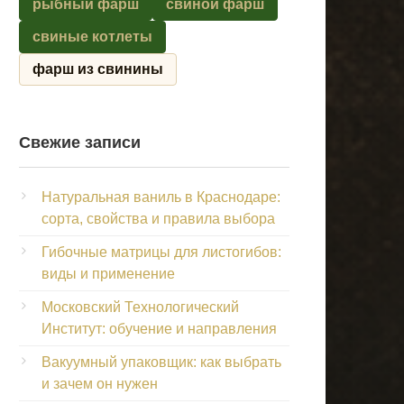
рыбный фарш
свиной фарш
свиные котлеты
фарш из свинины
Свежие записи
Натуральная ваниль в Краснодаре:
сорта, свойства и правила выбора
Гибочные матрицы для листогибов:
виды и применение
Московский Технологический
Институт: обучение и направления
Вакуумный упаковщик: как выбрать
и зачем он нужен