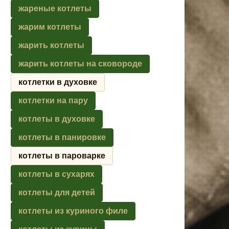
жареные котлеты
жарим котлеты
жарить котлеты
жарить котлеты на сковороде
котлетки в духовке
котлетки на пару
котлеты в духовке
котлеты в панировке
котлеты в пароварке
котлеты в сухарях
котлеты для детей
котлеты из куриного филе